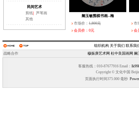
阚玉敏围棋书画--纹
阚玉敏围棋书画--大
民间艺术
市场价：
市场价：
1,800元
3,000元
市场
市场
剪纸
|
芦苇画
会员价：0元
会员价：0元
会员
会员
阚玉敏围棋书画--梅
其他
市场价：
1,800元
市
会员价：0元
会
组织机构
关于我们
联系我
战略合作
穆振庚艺术网
杜中良国画网
阚
客服热线：010-87677916 Email：
lk99
Copyright © 文化中国 Beiji
页面执行时间375.000 毫秒
Power