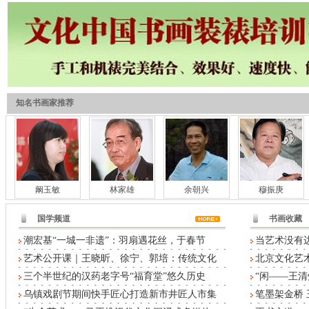
知名书画家推荐
阚玉敏
林家雄
余朝兴
穆振庚
国学频道
书画收藏
潮宏基“一城一非遗”：羽扇遇花丝，于春节
当艺术没有
艺术公开课｜王晓昕、徐宁、郭培：传统文化
北京文化艺术
三个半世纪的汉药老字号“福育堂”悠久历史
“闲——王清
乌镇戏剧节期间快手匠心打造新市井匠人市集
笔墨架金桥