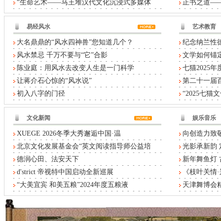
“生命艺术——马王堆汉代文化沉浸式多媒体
正书之道——
易经风水
艺术教育
大名鼎鼎的“风水四神兽”您知道几个？
纪念纳兰性德
风水禁忌 千万不要与“它”合影
文学如何锚定
陈业庭：用风水去改变人生是一门科学
七猫2025
让蒋介石心惊的“风水说”
第二十一届
初入八字的门径
“2025七
文化新闻
娱乐音乐
XUEGE 2026冬季大秀邂逅中国·温
向创造力致敬
北京文化发展基金会“英文阅读指导师公益培
光影承新韵 
德润心田、法安天下
新年舞鱼灯
d'strict 帝视特中国启动全新巡展
《枝叶关情
“大美宜宾 和美五粮”2024年度五粮液
天津舞博会