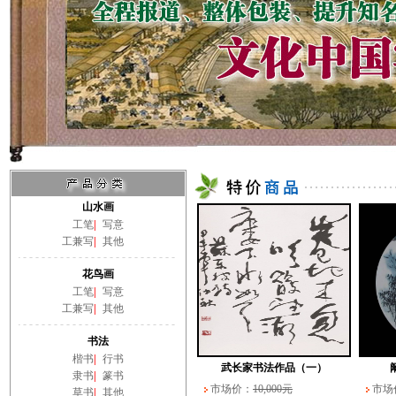
山水画
工笔
|
写意
工兼写
|
其他
花鸟画
工笔
|
写意
工兼写
|
其他
书法
楷书
|
行书
武长家书法作品（一）
隶书
|
篆书
市场价：
10,000元
市场
草书
|
其他