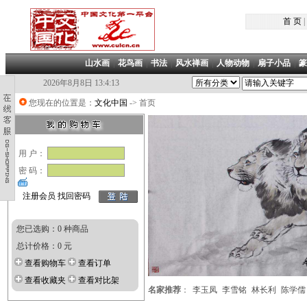
首 页
|
山水画
|
花鸟画
|
书法
|
风水禅画
|
人物动物
|
扇子小品
|
篆
2026年8月8日 13:4:14
您现在的位置是：
文化中国
-> 首页
凡加盟本
用 户：
密 码：
注册会员
找回密码
您已选购：0 种商品
总计价格：0 元
查看购物车
查看订单
查看收藏夹
查看对比架
名家推荐
：
李玉凤
李雪铭
林长利
陈学儒