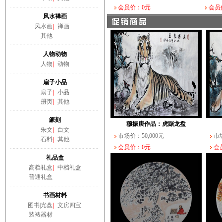
会员价：0元
会员
风水禅画
风水画
|
禅画
其他
人物动物
人物
|
动物
扇子小品
扇子
|
小品
册页
|
其他
篆刻
穆振庚作品：虎踞龙盘
朱文
|
白文
市场价：
50,000元
市
石料
|
其他
会员价：0元
会员
礼品盒
高档礼盒
|
中档礼盒
普通礼盒
书画材料
图书|光盘
|
文房四宝
装裱器材