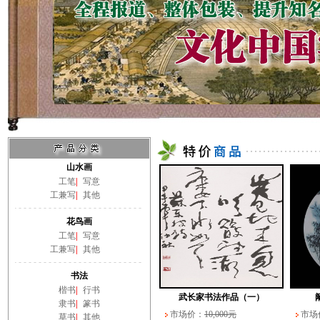
山水画
工笔
|
写意
工兼写
|
其他
花鸟画
武长家书法作品（一）
工笔
|
写意
市场价：
10,000元
市场
工兼写
|
其他
会员价：0元
会员
书法
楷书
|
行书
隶书
|
篆书
草书
|
其他