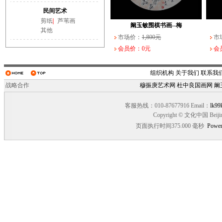
阚玉敏围棋书画--大
民间艺术
市场价：
3,000元
市场
剪纸
|
芦苇画
会员价：0元
会员
阚玉敏围棋书画--梅
其他
市场价：
1,800元
市
会员价：0元
会
组织机构
关于我们
联系我
战略合作
穆振庚艺术网
杜中良国画网
阚
客服热线：010-87677916 Email：
lk99
Copyright © 文化中国 Beiji
页面执行时间375.000 毫秒
Power