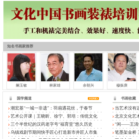
知名书画家推荐
阚玉敏
林家雄
余朝兴
穆振庚
国学频道
书画收藏
潮宏基“一城一非遗”：羽扇遇花丝，于春节
当艺术没有
艺术公开课｜王晓昕、徐宁、郭培：传统文化
北京文化艺术
三个半世纪的汉药老字号“福育堂”悠久历史
“闲——王清
乌镇戏剧节期间快手匠心打造新市井匠人市集
笔墨架金桥