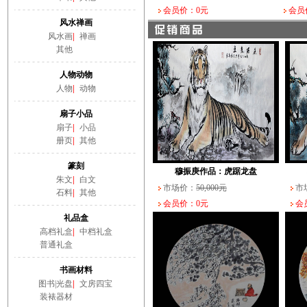
会员价：0元
会员
风水禅画
风水画
|
禅画
其他
人物动物
人物
|
动物
扇子小品
扇子
|
小品
册页
|
其他
篆刻
穆振庚作品：虎踞龙盘
朱文
|
白文
市场价：
50,000元
市
石料
|
其他
会员价：0元
会员
礼品盒
高档礼盒
|
中档礼盒
普通礼盒
书画材料
图书|光盘
|
文房四宝
装裱器材