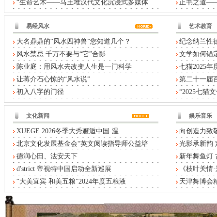
“生命艺术——马王堆汉代文化沉浸式多媒体
正书之道——
易经风水
艺术教育
大名鼎鼎的“风水四神兽”您知道几个？
纪念纳兰性德
风水禁忌 千万不要与“它”合影
文学如何锚定
陈业庭：用风水去改变人生是一门科学
七猫2025
让蒋介石心惊的“风水说”
第二十一届
初入八字的门径
“2025七
文化新闻
娱乐音乐
XUEGE 2026冬季大秀邂逅中国·温
向创造力致敬
北京文化发展基金会“英文阅读指导师公益培
光影承新韵 
德润心田、法安天下
新年舞鱼灯
d'strict 帝视特中国启动全新巡展
《枝叶关情
“大美宜宾 和美五粮”2024年度五粮液
天津舞博会