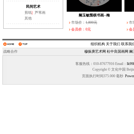
武长家书法作品（一）
阚玉敏围棋书画--纹
民间艺术
市场价：
市场价：
10,000元
1,800元
市场
市场
剪纸
|
芦苇画
会员价：0元
会员价：0元
会员
会员
阚玉敏围棋书画--梅
其他
市场价：
1,800元
市
会员价：0元
会
组织机构
关于我们
联系我
战略合作
穆振庚艺术网
杜中良国画网
阚
客服热线：010-87677916 Email：
lk99
Copyright © 文化中国 Beiji
页面执行时间375.000 毫秒
Power