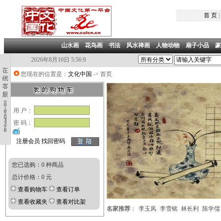
首 页
|
山水画
|
花鸟画
|
书法
|
风水禅画
|
人物动物
|
扇子小品
|
篆
2026年8月10日 5:56:10
您现在的位置是：
文化中国
-> 首页
用 户：
密 码：
注册会员
找回密码
您已选购：0 种商品
总计价格：0 元
查看购物车
查看订单
查看收藏夹
查看对比架
名家推荐
：
李玉凤
李雪铭
林长利
陈学儒