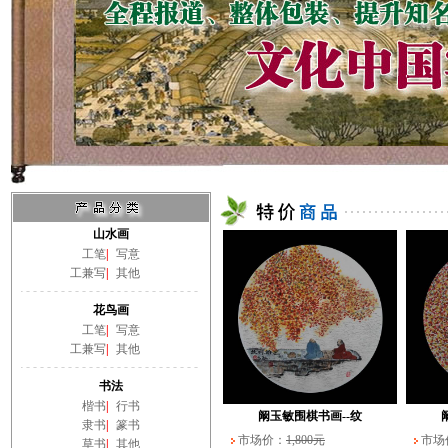
山水画
工笔
|
写意
工兼写
|
其他
花鸟画
工笔
|
写意
工兼写
|
其他
书法
楷书
|
行书
阚玉敏围棋书画--大
隶书
|
篆书
市场价：
3,000元
市场
草书
|
其他