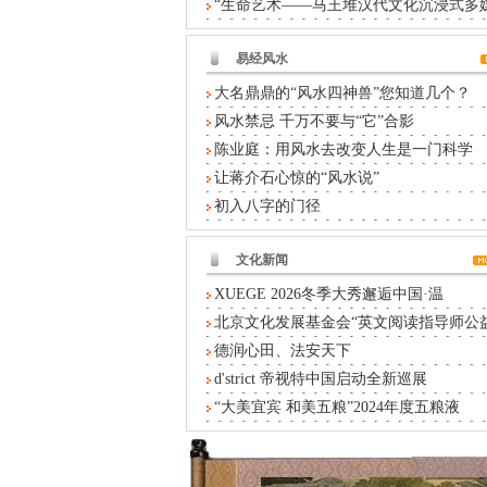
“生命艺术——马王堆汉代文化沉浸式多
易经风水
大名鼎鼎的“风水四神兽”您知道几个？
风水禁忌 千万不要与“它”合影
陈业庭：用风水去改变人生是一门科学
让蒋介石心惊的“风水说”
初入八字的门径
文化新闻
XUEGE 2026冬季大秀邂逅中国·温
北京文化发展基金会“英文阅读指导师公
德润心田、法安天下
d'strict 帝视特中国启动全新巡展
“大美宜宾 和美五粮”2024年度五粮液