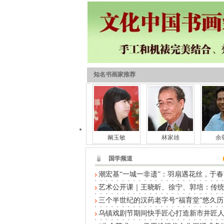
知名书画家推荐
阚玉敏
林家雄
余
国学频道
潮宏基“一城一非遗”：羽扇遇花丝，于春
艺术公开课｜王晓昕、徐宁、郭培：传
三个半世纪的汉药老字号“福育堂”悠久历
乌镇戏剧节期间快手匠心打造新市井匠