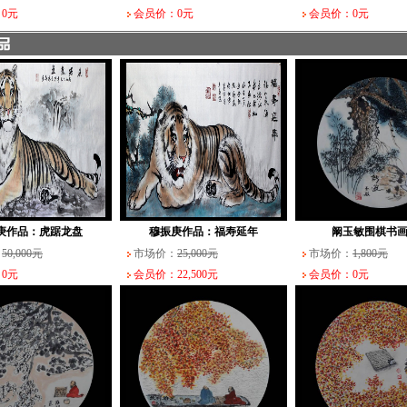
0元
会员价：0元
会员价：0元
庚作品：虎踞龙盘
穆振庚作品：福寿延年
阚玉敏围棋书画
：
50,000元
市场价：
25,000元
市场价：
1,800元
0元
会员价：22,500元
会员价：0元