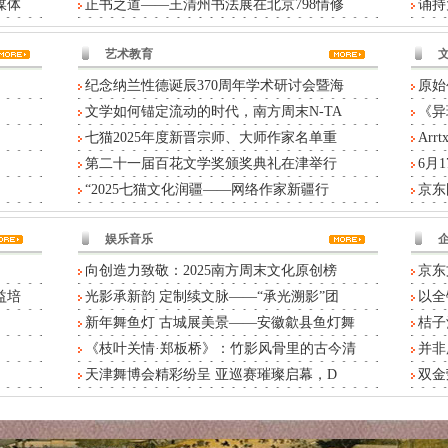
媒体
正书之道——王清州书法展在北京798情修
诵持
艺术教育
纪念纳兰性德诞辰370周年学术研讨会暨海
原始
文学如何锚定流动的时代，南方周末N-TA
《异
七猫2025年度新晋宗师、大师作家名单重
Ar
第二十一届百花文学奖颁奖典礼在津举行
6月
“2025七猫文化润疆——网络作家新疆行
京东
娱乐音乐
向创造力致敬：2025南方周末文化原创榜
京东
益培
光影承新韵 定制续文脉——“承光溯影”团
以全
新年舞鱼灯 古城展美景——安徽歙县鱼灯舞
桔子
《枝叶关情·郑板桥》：竹影风骨里的古今清
并非
天津舞博会精彩纷呈 亚巡赛璀璨启幕，D
双金