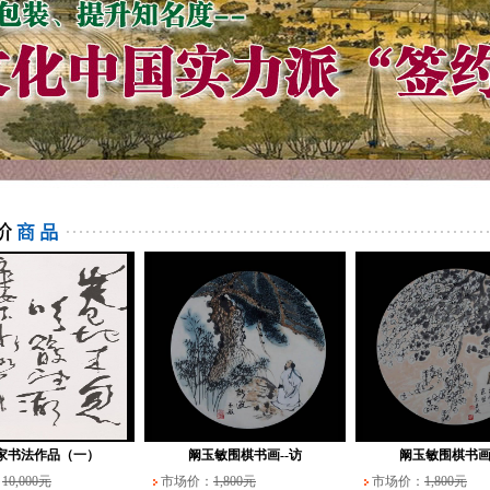
家书法作品（一）
阚玉敏围棋书画--访
阚玉敏围棋书画
：
10,000元
市场价：
1,800元
市场价：
1,800元