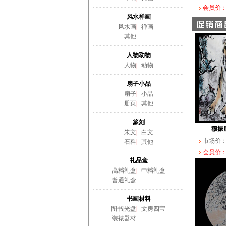
会员价：
风水禅画
风水画
|
禅画
其他
人物动物
人物
|
动物
扇子小品
扇子
|
小品
册页
|
其他
篆刻
穆振
朱文
|
白文
市场价
石料
|
其他
会员价：
礼品盒
高档礼盒
|
中档礼盒
普通礼盒
书画材料
图书|光盘
|
文房四宝
装裱器材