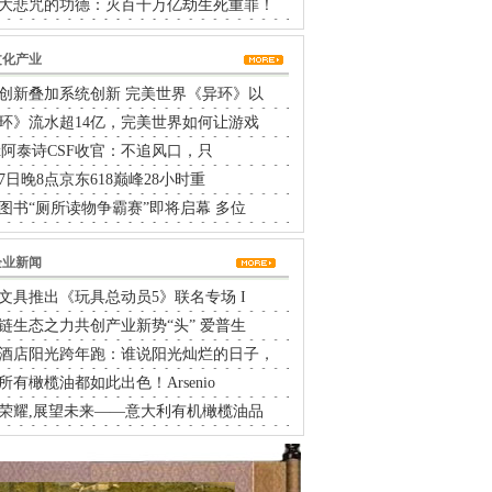
大悲咒的功德：灭百千万亿劫生死重罪！
文化产业
创新叠加系统创新 完美世界《异环》以
环》流水超14亿，完美世界如何让游戏
rtx阿泰诗CSF收官：不追风口，只
17日晚8点京东618巅峰28小时重
图书“厕所读物争霸赛”即将启幕 多位
企业新闻
文具推出《玩具总动员5》联名专场 I
链生态之力共创产业新势“头” 爱普生
酒店阳光跨年跑：谁说阳光灿烂的日子，
所有橄榄油都如此出色！Arsenio
荣耀,展望未来——意大利有机橄榄油品