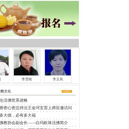
利
李雪铭
李玉凤
宗教文化
仓活佛世系述略
唐密心密总持法王金珂玄雷上师应邀访问
多大德，必有多大福
佛教协会副会长——白玛欧珠活佛简介