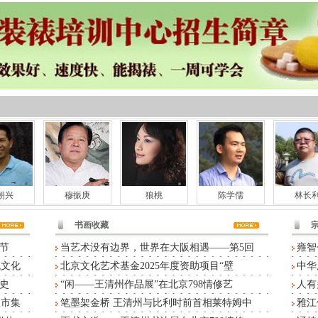
朝兴
穆振庚
狼桃
陈学儒
林长
书画收藏
节
当艺术没有边界，世界在大阪相遇——第5回
雍智
统文化
北京文化艺术基金2025年度资助项目“壁
中华
史
“闲——王清州作品展”在北京798情修艺
人有
人市集
笔墨架金桥 王清州与比利时前首相莱特姆中
雅江