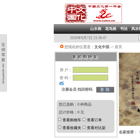
山水画
|
花鸟画
|
书法
|
风水
2026年8月7日 23:38:48
您现在的位置是：
文化中国
-> 首页
用 户：
密 码：
注册会员
找回密码
您已选购：0 种商品
总计价格：0 元
查看购物车
查看订单
查看收藏夹
查看对比架
名家推荐
：