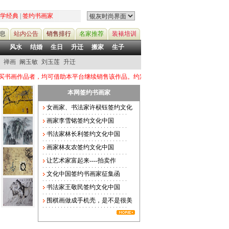
学经典
|
签约书画家
息
站内公告
销售排行
名家推荐
装裱培训
风水
结婚
生日
升迁
搬家
生子
禅画
阚玉敏
刘玉莲
升迁
者，均可借助本平台继续销售该作品。约定价格联系电话：13124788558 QQ：3821
本网签约书画家
女画家、书法家许棂钰签约文化
画家李雪铭签约文化中国
书法家林长利签约文化中国
画家林友农签约文化中国
让艺术家富起来----拍卖作
文化中国签约书画家征集函
书法家王敬民签约文化中国
围棋画做成手机壳，是不是很美