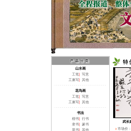
山水画
工笔
|
写意
工兼写
|
其他
花鸟画
工笔
|
写意
工兼写
|
其他
书法
楷书
|
行书
武长
隶书
|
篆书
市场价
草书
|
其他