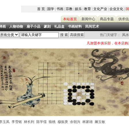
首 页
|
国学
|
书画
|
宗教
|
娱乐
|
教育
|
文化产业
|
企业文化
|
国
本站首页
新闻中心
商品专题
供求信
禅画
|
人物动物
|
扇子小品
|
篆刻
|
礼品盒
|
书画材料
|
民间艺术
|
热门关键字：
风水
凡加盟本俱乐部，在本店购买书画作品
李玉凤
李雪铭
林长利
陈学儒
狼桃
穆振庚
余朝兴
林家雄
阚玉敏