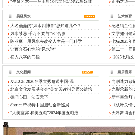
“生命艺术——马王堆汉代文化沉浸式多媒体
正书之道——
易经风水
艺术教育
大名鼎鼎的“风水四神兽”您知道几个？
纪念纳兰性德
风水禁忌 千万不要与“它”合影
文学如何锚定
陈业庭：用风水去改变人生是一门科学
七猫2025
让蒋介石心惊的“风水说”
第二十一届
初入八字的门径
“2025七
文化新闻
娱乐音乐
XUEGE 2026冬季大秀邂逅中国·温
向创造力致敬
北京文化发展基金会“英文阅读指导师公益培
光影承新韵 
德润心田、法安天下
新年舞鱼灯
d'strict 帝视特中国启动全新巡展
《枝叶关情
“大美宜宾 和美五粮”2024年度五粮液
天津舞博会