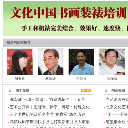
知名书画家推荐
阚玉敏
林家雄
余朝兴
穆振庚
国学频道
书画收藏
潮宏基“一城一非遗”：羽扇遇花丝，于春节
当艺术没有
艺术公开课｜王晓昕、徐宁、郭培：传统文化
北京文化艺术
三个半世纪的汉药老字号“福育堂”悠久历史
“闲——王清
乌镇戏剧节期间快手匠心打造新市井匠人市集
笔墨架金桥