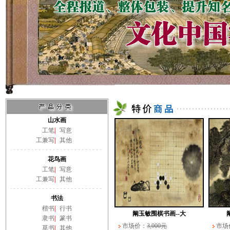
山水画
工笔
|
写意
工兼写
|
其他
花鸟画
工笔
|
写意
工兼写
|
其他
书法
楷书
|
行书
阚玉敏围棋书画--大
隶书
|
篆书
市场价：
3,000元
市场
草书
|
其他