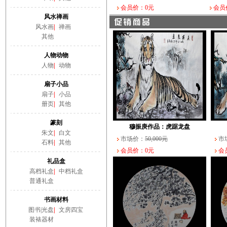
会员价：0元
会员
风水禅画
风水画
|
禅画
其他
人物动物
人物
|
动物
扇子小品
扇子
|
小品
册页
|
其他
篆刻
穆振庚作品：虎踞龙盘
朱文
|
白文
市场价：
50,000元
市
石料
|
其他
会员价：0元
会员
礼品盒
高档礼盒
|
中档礼盒
普通礼盒
书画材料
图书|光盘
|
文房四宝
装裱器材