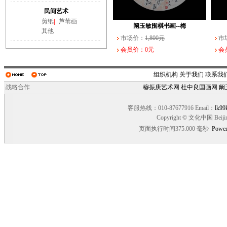
武长家书法作品（一）
阚玉敏围棋书画--纹
民间艺术
市场价：
市场价：
10,000元
1,800元
市场
市场
剪纸
|
芦苇画
会员价：0元
会员价：0元
会员
会员
阚玉敏围棋书画--梅
其他
市场价：
1,800元
市
会员价：0元
会
组织机构
关于我们
联系我
战略合作
穆振庚艺术网
杜中良国画网
阚
客服热线：010-87677916 Email：
lk99
Copyright © 文化中国 Beiji
页面执行时间375.000 毫秒
Power