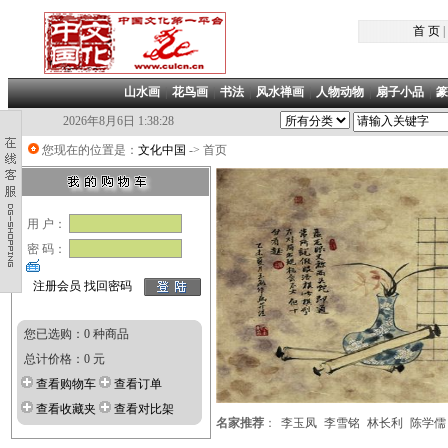
首 页
|
山水画
|
花鸟画
|
书法
|
风水禅画
|
人物动物
|
扇子小品
|
篆
2026年8月6日 1:38:29
您现在的位置是：
文化中国
-> 首页
用 户：
密 码：
注册会员
找回密码
您已选购：0 种商品
总计价格：0 元
查看购物车
查看订单
查看收藏夹
查看对比架
名家推荐
：
李玉凤
李雪铭
林长利
陈学儒