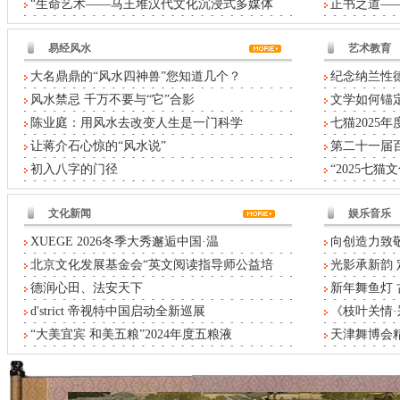
“生命艺术——马王堆汉代文化沉浸式多媒体
正书之道——
易经风水
艺术教育
大名鼎鼎的“风水四神兽”您知道几个？
纪念纳兰性德
风水禁忌 千万不要与“它”合影
文学如何锚定
陈业庭：用风水去改变人生是一门科学
七猫2025
让蒋介石心惊的“风水说”
第二十一届
初入八字的门径
“2025七
文化新闻
娱乐音乐
XUEGE 2026冬季大秀邂逅中国·温
向创造力致敬
北京文化发展基金会“英文阅读指导师公益培
光影承新韵 
德润心田、法安天下
新年舞鱼灯
d'strict 帝视特中国启动全新巡展
《枝叶关情
“大美宜宾 和美五粮”2024年度五粮液
天津舞博会