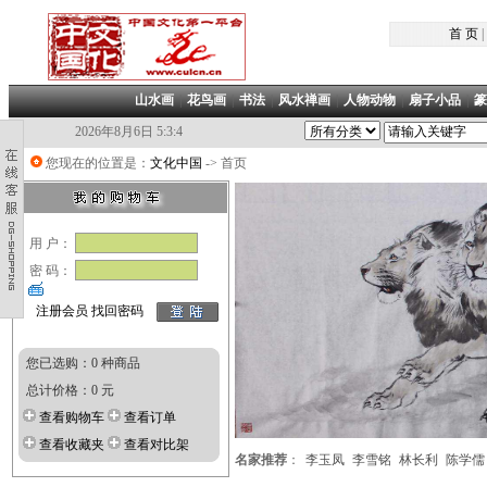
首 页
|
山水画
|
花鸟画
|
书法
|
风水禅画
|
人物动物
|
扇子小品
|
篆
2026年8月6日 5:3:4
您现在的位置是：
文化中国
-> 首页
凡加盟本俱乐部，在本店购买书画作品
用 户：
密 码：
注册会员
找回密码
您已选购：0 种商品
总计价格：0 元
查看购物车
查看订单
查看收藏夹
查看对比架
名家推荐
：
李玉凤
李雪铭
林长利
陈学儒