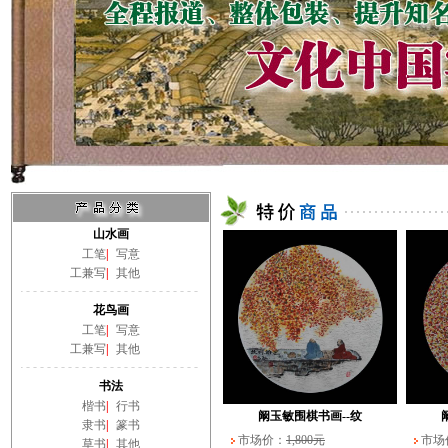
山水画
工笔
|
写意
工兼写
|
其他
花鸟画
工笔
|
写意
工兼写
|
其他
书法
楷书
|
行书
阚玉敏围棋书画--纹
隶书
|
篆书
市场价：
1,800元
市场
草书
|
其他