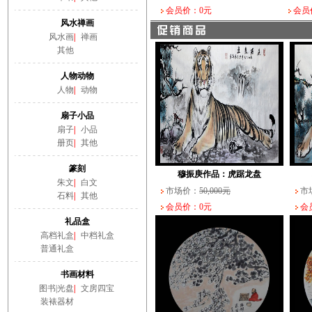
会员价：0元
会员
风水禅画
风水画
|
禅画
其他
人物动物
人物
|
动物
扇子小品
扇子
|
小品
册页
|
其他
篆刻
穆振庚作品：虎踞龙盘
朱文
|
白文
市场价：
50,000元
市
石料
|
其他
会员价：0元
会员
礼品盒
高档礼盒
|
中档礼盒
普通礼盒
书画材料
图书|光盘
|
文房四宝
装裱器材