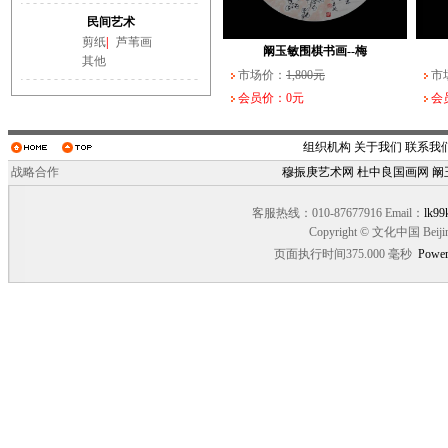
武长家书法作品（一）
阚玉敏围棋书画--大
民间艺术
市场价：
市场价：
10,000元
3,000元
市场
市场
剪纸
|
芦苇画
会员价：0元
会员价：0元
会员
会员
阚玉敏围棋书画--梅
其他
市场价：
1,800元
市
会员价：0元
会
组织机构
关于我们
联系我
战略合作
穆振庚艺术网
杜中良国画网
阚
客服热线：010-87677916 Email：
lk99
Copyright © 文化中国 Beiji
页面执行时间375.000 毫秒
Power