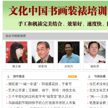
知名书画家推荐
阚玉敏
林家雄
余朝兴
穆振庚
国学频道
书画收藏
潮宏基“一城一非遗”：羽扇遇花丝，于春节
当艺术没有
艺术公开课｜王晓昕、徐宁、郭培：传统文化
北京文化艺术
三个半世纪的汉药老字号“福育堂”悠久历史
“闲——王清
乌镇戏剧节期间快手匠心打造新市井匠人市集
笔墨架金桥