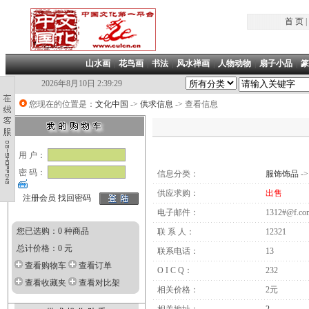
首 页
|
山水画
|
花鸟画
|
书法
|
风水禅画
|
人物动物
|
扇子小品
|
篆
2026年8月10日 2:39:29
您现在的位置是：
文化中国
->
供求信息
-> 查看信息
用 户：
密 码：
信息分类：
服饰饰品
-
供应求购：
出售
注册会员
找回密码
电子邮件：
1312#@f.co
您已选购：0 种商品
联 系 人：
12321
总计价格：0 元
联系电话：
13
查看购物车
查看订单
O I C Q：
232
查看收藏夹
查看对比架
相关价格：
2元