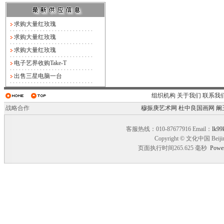
求购大量红玫瑰
求购大量红玫瑰
求购大量红玫瑰
电子艺界收购Take-T
出售三星电脑一台
组织机构
关于我们
联系我
战略合作
穆振庚艺术网
杜中良国画网
阚
客服热线：010-87677916 Email：
lk99
Copyright © 文化中国 Beiji
页面执行时间265.625 毫秒
Powe