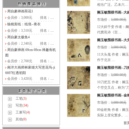
相当广泛。乙未六....
周自豪禅画荷花1
阚玉敏围棋书画--大
会员价：3,000元
排名：
…
市场价：
3,000.00元
狼桃剪纸：纸境--青衣
12大斜千变 作者：
会员价：3,510元
排名：
…
代窦巩诗《宫....
周自豪太极鱼4
阚玉敏围棋书画--大
会员价：2,340元
排名：
…
市场价：
3,000.00元
周自豪禅画 69cm 69cm 禅趣有机
11大头鬼 作者：阚
图
作于北京 ....
会员价：2,700元
排名：
…
南洋大画师林家雄大写意花鸟-ji
阚玉敏围棋书画--刀
6697红透初阳
市场价：
3,000.00元
会员价：3,420元
排名：
…
10刀把五 作者：阚
个空交叉点，称为“刀五
阚玉敏围棋书画--金
工笔(
3
)
市场价：
3,000.00元
写意(
34
)
09金柜角 作者：阚
工兼写(
4
)
实际上变化繁多。....
其他(
0
)
首