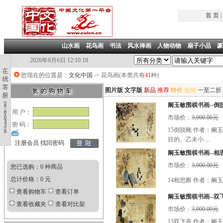
首 页
|
山水画
|
花鸟画
|
书法
|
风水禅画
|
人物动物
|
扇子小品
|
篆
2026年8月6日 12:10:19
您现在的位置是：
文化中国
-> 花鸟画(本类共有
41
种)
图片版
文字版
新品
推荐
特价
促俏
一至二折
阚玉敏围棋书画--倒
用 户：
市场价：
3,000.00元
密 码：
15倒脱靴 作者：阚
目的。乙未小....
注册会员
找回密码
阚玉敏围棋书画--相
市场价：
3,000.00元
您已选购：0 种商品
总计价格：0 元
14相思断 作者：阚
查看购物车
查看订单
阚玉敏围棋书画--双
查看收藏夹
查看对比架
市场价：
3,000.00元
13双飞燕 作者：阚