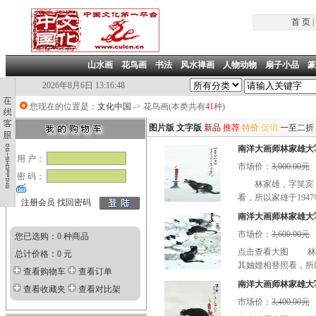
首 页
|
山水画
|
花鸟画
|
书法
|
风水禅画
|
人物动物
|
扇子小品
|
篆
2026年8月6日 13:16:48
您现在的位置是：
文化中国
-> 花鸟画(本类共有
41
种)
图片版
文字版
新品
推荐
特价
促俏
一至二折
南洋大画师林家雄大写意
用 户：
市场价：
3,000.00元
密 码：
林家雄，字笑宾，
看，所以家雄于194
注册会员
找回密码
南洋大画师林家雄大写意
市场价：
3,600.00元
您已选购：0 种商品
点击查看大图 林家
总计价格：0 元
其妯娌相替照看，所以
查看购物车
查看订单
南洋大画师林家雄大写意
查看收藏夹
查看对比架
市场价：
3,400.00元