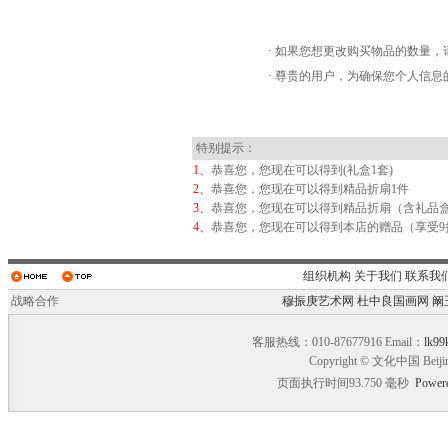
· 如果您想更改购买物品的数量，
· 尊贵的用户，为确保您个人信
特别提示：
1、
恭喜您，您现在可以得到(礼盒1套)
2、
恭喜您，您现在可以得到精品折扇1件
3、
恭喜您，您现在可以得到精品折扇（含礼品盒
4、
恭喜您，您现在可以得到本店的赠品（享受9
组织机构
关于我们
联系我
战略合作
穆振庚艺术网
杜中良国画网
阚
客服热线：010-87677916 Email：
lk99
Copyright © 文化中国 Beiji
页面执行时间93.750 毫秒
Power