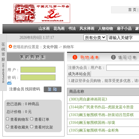
首 页
|
山水画
|
花鸟画
|
书法
|
风水禅画
|
人物动物
|
扇子小品
|
篆
2026年8月6日 1:37:17
您现在的位置是：
文化中国
-> 购物车
注册为会员：用户名：
用 户：
密 码：
1.建议登录会员购物，能享受更多优惠，
注册会员
找回密码
商品名称
(3083)周自豪禅画荷花3
您已选购：0 种商品
(3144)孙广民隶书作品--虎踞龙蓝今胜昔
总计价格：0 元
(3163)阚玉敏围棋书画--孙策诏吕范弈棋
查看购物车
查看订单
(3164)阚玉敏围棋国画--珍珑
查看收藏夹
查看对比架
(3165)阚玉敏围棋书画--金柜角