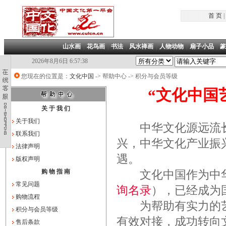
首 页
|
山水画
|
花鸟画
|
书法
|
风水禅画
|
人物动物
|
扇子小品
|
篆
2026年8月6日 6:57:39
您现在的位置是：
文化中国
->
帮助中心 -> 积分与会员等级
“文化中国
关 于 我 们
关于我们
中华文化源远流长
联系我们
兴，中华文化产业振
法律声明
遇。
版权声明
购 物 指 南
文化中国作为中华
常见问题
询名录
），已经成为
购物流程
为帮助有实力的艺
积分与会员等级
有效对接，成功转向
售后条款