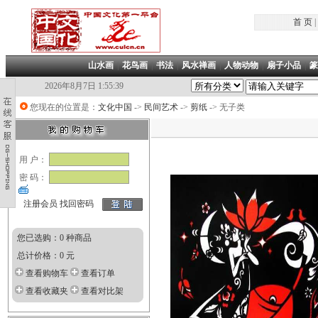
首 页
|
山水画
|
花鸟画
|
书法
|
风水禅画
|
人物动物
|
扇子小品
|
篆
2026年8月7日 1:55:40
您现在的位置是：
文化中国
->
民间艺术
->
剪纸
-> 无子类
用 户：
密 码：
注册会员
找回密码
您已选购：0 种商品
总计价格：0 元
查看购物车
查看订单
查看收藏夹
查看对比架