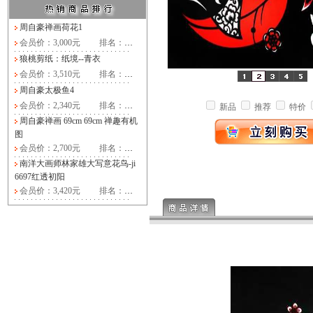
周自豪禅画荷花1
会员价：3,000元
排名：
…
狼桃剪纸：纸境--青衣
会员价：3,510元
排名：
…
周自豪太极鱼4
会员价：2,340元
排名：
…
新品
推荐
特价
周自豪禅画 69cm 69cm 禅趣有机
图
会员价：2,700元
排名：
…
南洋大画师林家雄大写意花鸟-ji
6697红透初阳
会员价：3,420元
排名：
…