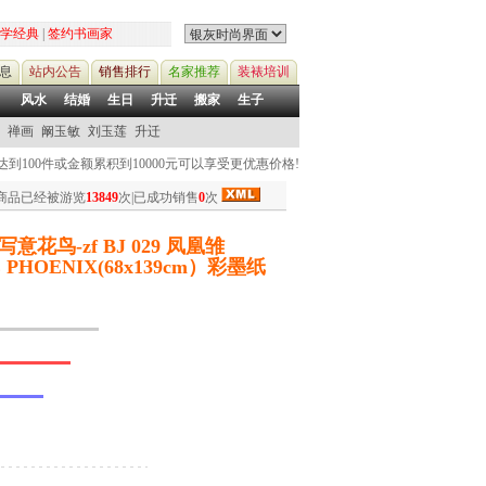
学经典
|
签约书画家
息
站内公告
销售排行
名家推荐
装裱培训
风水
结婚
生日
升迁
搬家
生子
禅画
阚玉敏
刘玉莲
升迁
到100件或金额累积到10000元可以享受更优惠价格!
商品已经被游览
13849
次|已成功销售
0
次
花鸟-zf BJ 029 凤凰雏
E PHOENIX(68x139cm）彩墨纸