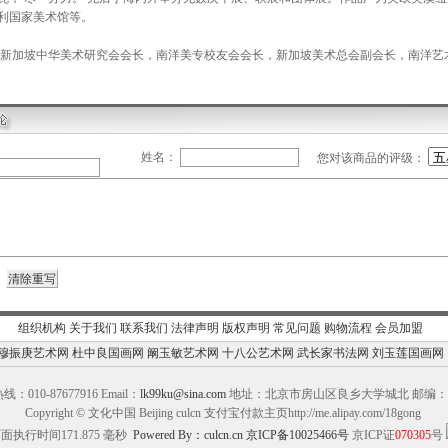
利国家美术馆等。
坡中华美术研究会会长，南洋美专校友会会长，新加坡美术总会副会长，南洋艺术
姓名：
您对该商品的评级：
组织机构
关于我们
联系我们
法律声明
版权声明
常见问题
购物流程
会员加盟
穆振庚艺术网
杜中良国画网
阚玉敏艺术网
十八公艺术网
武长家书法网
刘玉莲国画网
：010-87677916 Email：
lk99ku@sina.com
地址：北京市房山区良乡大学城北 邮编：10
Copyright © 文化中国 Beijing culcn 支付宝付款主页http://me.alipay.com/18gong
面执行时间171.875 毫秒
Powered By：culcn.cn
京ICP备10025466号
京ICP证
070305
号