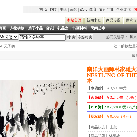
首 页
|
国学
|
书画
|
宗教
|
娱乐
|
教育
|
文化产业
|
企业文化
|
国
本站首页
新闻中心
商品专题
供求信
禅画
|
人物动物
|
扇子小品
|
篆刻
|
礼品盒
|
书画材料
|
民间艺术
|
热门关键字：
风水
-> 无子类
注：购物数量达
该
南洋大画师林家雄大写意
NESTLING OF TH
本
【市场价】:
￥3,600.00元
【会员价】:
￥3,240.00元( 9折 )
【VIP 价】:
￥2,880.00元 ( 8折 )
【批发价】:
￥0.00元 ( 0折 )
【商品状态】 上架
【商品品牌】林家雄