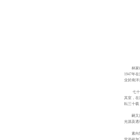
林家雄，
1947
业於南洋
七十年代
其室，在
耘三十载
嗣又於星
光源及透
素向除了
堂添砖加