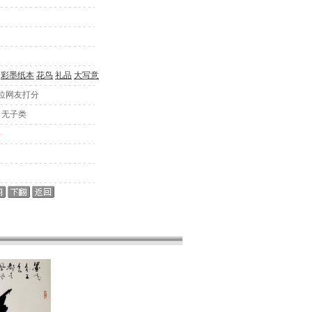
彩墨纸本
花鸟
礼品
大写意
2位网友打分
> 无子类
海