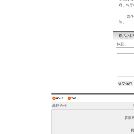
府、匈牙
曾任新加
等。
标题：
战略合作
客服热线
页