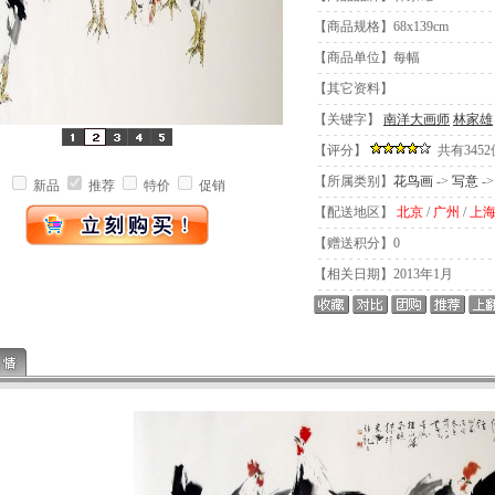
【商品规格】68x139cm
【商品单位】每幅
【其它资料】
【关键字】
南洋大画师
林家雄
【评分】
共有345
【所属类别】
花鸟画
->
写意
-
新品
推荐
特价
促销
【配送地区】
北京
/
广州
/
上
【赠送积分】0
【相关日期】2013年1月