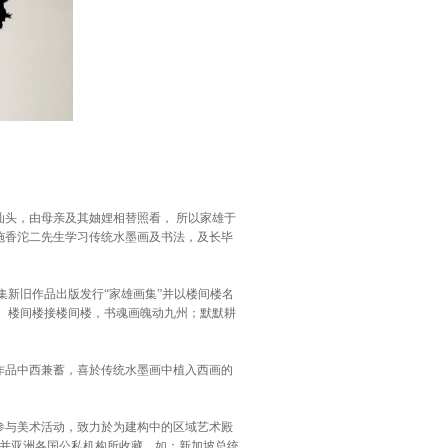
头，由母亲及其妯娌相替照看， 所以家雄于
及施香沱二先生学习传统水墨画及书法，及长毕
新旧作品出版发行“家雄画集”并以楼间楼名
 楼间楼接楼间楼，书魂画魄动九州；默默耕
品中西兼蓄，喜於传统水墨画中植入西画的
与美术活动，致力於为建构中的区域艺术殿
纽并亚洲各国公私机构所收藏，如：新加坡总统