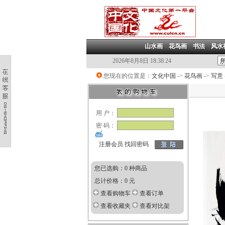
山水画
|
花鸟画
|
书法
|
风水
2026年8月8日 18:38:24
您现在的位置是：
文化中国
->
花鸟画
->
写意
用 户：
密 码：
注册会员
找回密码
您已选购：0 种商品
总计价格：0 元
查看购物车
查看订单
查看收藏夹
查看对比架