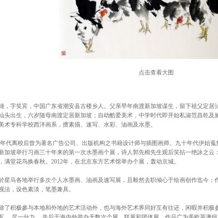
点击查看大图
字笑宾，中国广东省潮安县古楼乡人。父亲早年南渡新加坡谋生，留下祖父定居汕
年在汕头出生，六岁随母南渡定居新加坡；自幼酷爱美术，中学时代即开始私淑范昌乾
美术专科学校西洋画系，擅素描、速写、水彩、油画及水墨。
离校后曾为著名广告公司、出版机构之书籍设计师与插图画师。九十年代伊始蒐集
新加坡举行习画三十年来的第一次水墨画个展，诗人郭先楫先生观后笑拈一绝詠之云：
，满堂花鸟换春秋。2012年，在北京东方艺术馆举办个展，轰动京城。
马各地举行多次个人水墨画、油画及速写展，且毅然去职倾心于绘画创作迄今；作
视法，设色素淡，笔墨兼具。
积极參与本地和外地的艺术活动外，也与海外艺术界同好互有往还，闲暇并积极参
瓦， 尽一分力。 先后于海内外举办无数次个展、联展和团体展。作品广为美欧英澳