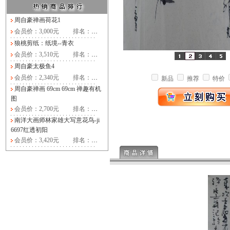
周自豪禅画荷花1
会员价：3,000元
排名：
…
狼桃剪纸：纸境--青衣
会员价：3,510元
排名：
…
周自豪太极鱼4
会员价：2,340元
排名：
…
新品
推荐
特价
周自豪禅画 69cm 69cm 禅趣有机
图
会员价：2,700元
排名：
…
南洋大画师林家雄大写意花鸟-ji
6697红透初阳
会员价：3,420元
排名：
…