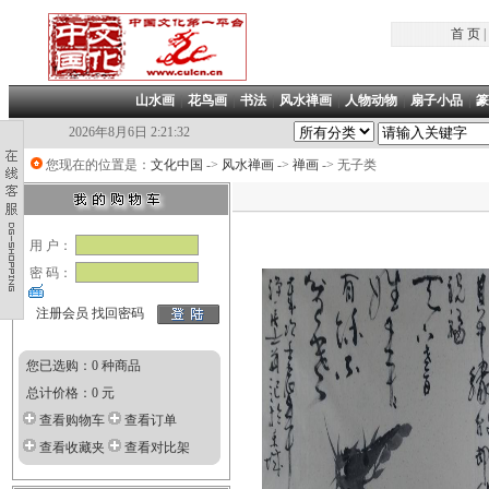
首 页
|
山水画
|
花鸟画
|
书法
|
风水禅画
|
人物动物
|
扇子小品
|
篆
2026年8月6日 2:21:32
您现在的位置是：
文化中国
->
风水禅画
->
禅画
-> 无子类
用 户：
密 码：
注册会员
找回密码
您已选购：0 种商品
总计价格：0 元
查看购物车
查看订单
查看收藏夹
查看对比架