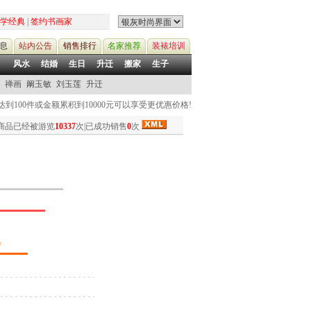
学经典
|
签约书画家
息
站内公告
销售排行
名家推荐
装裱培训
风水
结婚
生日
升迁
搬家
生子
禅画
阚玉敏
刘玉莲
升迁
到100件或金额累积到10000元可以享受更优惠价格!
商品已经被游览
10337
次|已成功销售
0
次
)