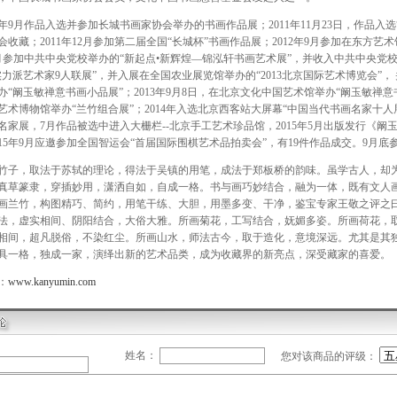
年9月作品入选并参加长城书画家协会举办的书画作品展；2011年11月23日，作品入
会收藏；2011年12月参加第二届全国“长城杯”书画作品展；2012年9月参加在东方艺
年1月参加中共中央党校举办的“新起点•新辉煌—锦泓轩书画艺术展”，并收入中共中央党
13实力派艺术家9人联展”，并入展在全国农业展览馆举办的“2013北京国际艺术博览会”，
“阚玉敏禅意书画小品展”；2013年9月8日，在北京文化中国艺术馆举办“阚玉敏禅意书画作
艺术博物馆举办“兰竹组合展”；2014年入选北京西客站大屏幕“中国当代书画名家十
名家展，7月作品被选中进入大栅栏--北京手工艺术珍品馆，2015年5月出版发行《
015年9月应邀参加全国智运会“首届国际围棋艺术品拍卖会”，有19件作品成交。9月
，取法于苏轼的理论，得法于吴镇的用笔，成法于郑板桥的韵味。虽学古人，却为
真草篆隶，穿插妙用，潇洒自如，自成一格。书与画巧妙结合，融为一体，既有文人画
画兰竹，构图精巧、简约，用笔干练、大胆，用墨多变、干净，鉴宝专家王敬之评之
法，虚实相间、阴阳结合，大俗大雅。所画菊花，工写结合，妩媚多姿。所画荷花，
相间，超凡脱俗，不染红尘。所画山水，师法古今，取于造化，意境深远。尤其是其
具一格，独成一家，演绎出新的艺术品类，成为收藏界的新亮点，深受藏家的喜爱。
：
www.kanyumin.com
姓名：
您对该商品的评级：