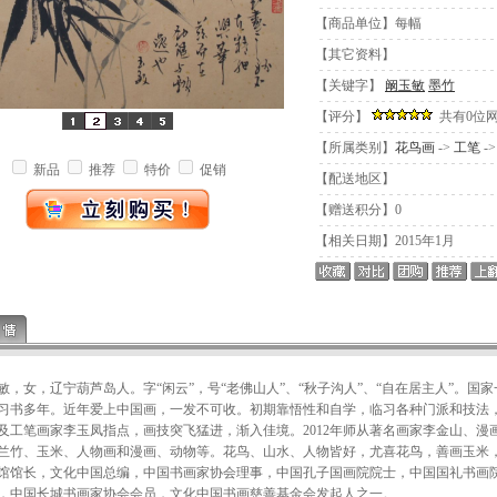
【商品单位】每幅
【其它资料】
【关键字】
阚玉敏
墨竹
【评分】
共有0位
【所属类别】
花鸟画
->
工笔
-
新品
推荐
特价
促销
【配送地区】
【赠送积分】0
【相关日期】2015年1月
女，辽宁葫芦岛人。字“闲云”，号“老佛山人”、“秋子沟人”、“自在居主人”。国
习书多年。近年爱上中国画，一发不可收。初期靠悟性和自学，临习各种门派和技法
及工笔画家李玉凤指点，画技突飞猛进，渐入佳境。2012年师从著名画家李金山、
兰竹、玉米、人物画和漫画、动物等。花鸟、山水、人物皆好，尤喜花鸟，善画玉米
馆馆长，文化中国总编，中国书画家协会理事，中国孔子国画院院士，中国国礼书画院理
，中国长城书画家协会会员，文化中国书画慈善基金会发起人之一。