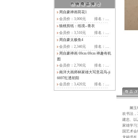
周自豪禅画荷花1
会员价：3,000元
排名：
…
狼桃剪纸：纸境--青衣
会员价：3,510元
排名：
…
周自豪太极鱼4
会员价：2,340元
排名：
…
周自豪禅画 69cm 69cm 禅趣有机
图
会员价：2,700元
排名：
…
南洋大画师林家雄大写意花鸟-ji
6697红透初阳
会员价：3,420元
排名：
…
阚玉敏，
欢书法，
建忠、以
家雄学习
国艺术会
龙秘书长