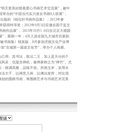
选“明天更美好慈善爱心书画艺术交流展”，被中
术馆举办的“中国当代实力派女书画9人联展”；
校出版的《锦泓轩书画作品集》；2013年参
 并获得特等奖；2013年9月3日应邀在国子监文
品展”； 2013年10月1 -6日在北京大观园
人展”，展期一年；4月入选全国九大城市百家剧
阚玉敏书画集》线装版，8月参加济南文化产业博
底参加“京城第一届道文化节”，举办个人画展。
己用。其书法，取法二王，加上是天分的个
风采，也蕴含禅机，被禅家称之为“禅竹”。尤
曰：格调高雅，品味不俗。所画玉米，采用水
取法大千，以禅意入画，以佛法发挥，对比强
独创的围棋书画，将围棋艺术与书画艺术完美