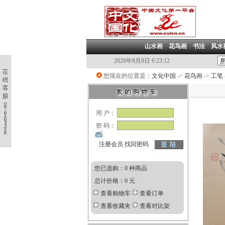
山水画
|
花鸟画
|
书法
|
风水
2026年8月8日 6:23:12
您现在的位置是：
文化中国
->
花鸟画
->
工笔
用 户：
密 码：
注册会员
找回密码
您已选购：0 种商品
总计价格：0 元
查看购物车
查看订单
查看收藏夹
查看对比架