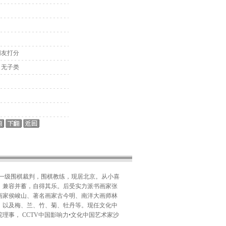
网友打分
> 无子类
家一级围棋裁判，围棋教练，现居北京。从小喜
，兼容并蓄，自得其乐。后受实力派书画家张
漫画家侯峻山、著名画家古今明、南洋大画师林
，以及梅、兰、竹、菊、牡丹等。现任文化中
事， CCTV中国影响力•文化中国艺术家沙