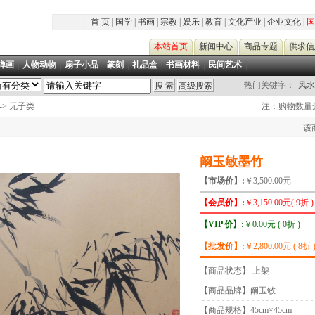
首 页
|
国学
|
书画
|
宗教
|
娱乐
|
教育
|
文化产业
|
企业文化
|
国
本站首页
新闻中心
商品专题
供求信
禅画
|
人物动物
|
扇子小品
|
篆刻
|
礼品盒
|
书画材料
|
民间艺术
|
热门关键字：
风水
-> 无子类
注：购物数量达
该
阚玉敏墨竹
【市场价】:
￥3,500.00元
【会员价】:
￥3,150.00元( 9折 )
【VIP 价】:
￥0.00元 ( 0折 )
【批发价】:
￥2,800.00元 ( 8折 
【商品状态】 上架
【商品品牌】阚玉敏
【商品规格】45cm×45cm