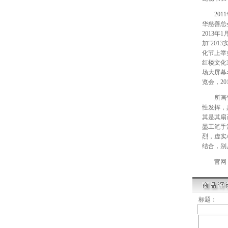
2011
华慈善总
2013
加“20
化节上举办
红楼文化
场大屏幕
览会，2
所画竹子
性发挥，
其是其扇
墨工笔手
烈，虚实
结合，别
官网
标题：