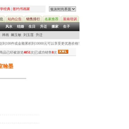
学经典
|
签约书画家
息
站内公告
销售排行
名家推荐
装裱培训
风水
结婚
生日
升迁
搬家
生子
禅画
阚玉敏
刘玉莲
升迁
到100件或金额累积到10000元可以享受更优惠价格!
商品已经被游览
4051
次|已成功销售
0
次
室翰墨