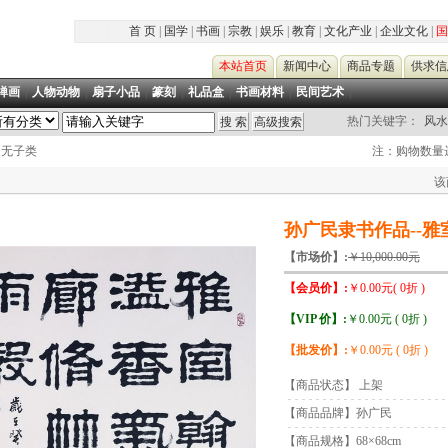
首 页
|
国学
|
书画
|
宗教
|
娱乐
|
教育
|
文化产业
|
企业文化
|
国
本站首页
新闻中心
商品专题
供求信
禅画
|
人物动物
|
扇子小品
|
篆刻
|
礼品盒
|
书画材料
|
民间艺术
|
热门关键字：
风水
> 无子类
注：购物数量达
该
孙广民隶书作品--雅
【市场价】:
￥10,000.00元
【会员价】:
￥0.00元( 0折 )
【VIP 价】:
￥0.00元 ( 0折 )
【批发价】:
￥0.00元 ( 0折 )
【商品状态】 上架
【商品品牌】孙广民
【商品规格】68×68cm