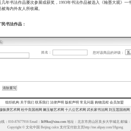
近几年书法作品屡次参展或获奖，1993年书法作品被选入《翰墨大观》一书
品被海内外友人所收藏。
广民书法作品：
姓名：
您对该商品的评级：
组织机构
关于我们
联系我们
法律声明
版权声明
常见问题
购物流程
会员加盟
穆振庚艺术网
杜中良国画网
阚玉敏艺术网
十八公艺术网
武长家书法网
刘玉莲国画网
：010-87677916 Email：
lk99ku@sina.com
地址：北京市房山区良乡大学城北 邮编：10
Copyright © 文化中国 Beijing culcn 支付宝付款主页http://me.alipay.com/18gong