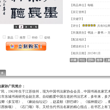
【商品单位】每幅
【其它资料】
【关键字】
【评分】
共有0位
【所属类别】
书法
->
隶书
-> 
新品
推荐
特价
促销
【配送地区】
【赠送积分】0
【相关日期】2015年1月
家孙广民简介：
，1963年生于江苏徐州，现为中国书法家协会会员，中国书画名家艺
京市东城书画研究会副主席。自幼酷爱中国古老的书法艺术，多年来，多
真卿《多宝塔》、《麻姑仙坛记》，赵孟頫《胆巴碑》、《福神观记》，
《西狭颂》、《石门颂》等。又经当代书法名家的精心指点，在书艺上有