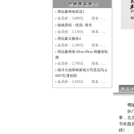
周自豪禅画荷花1
会员价：3,000元
排名：
…
狼桃剪纸：纸境--青衣
会员价：3,510元
排名：
…
周自豪太极鱼4
会员价：2,340元
排名：
…
周自豪禅画 69cm 69cm 禅趣有机
图
会员价：2,700元
排名：
…
南洋大画师林家雄大写意花鸟-ji
6697红透初阳
会员价：3,420元
排名：
…
书法
孙广民
事，北
书有颜
碑》、