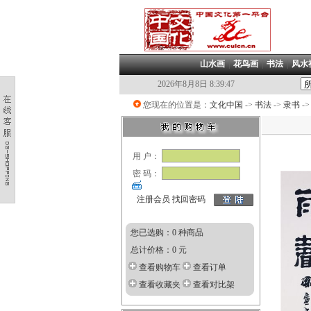
山水画
|
花鸟画
|
书法
|
风水
2026年8月8日 8:39:48
您现在的位置是：
文化中国
->
书法
->
隶书
-
用 户：
密 码：
注册会员
找回密码
您已选购：0 种商品
总计价格：0 元
查看购物车
查看订单
查看收藏夹
查看对比架