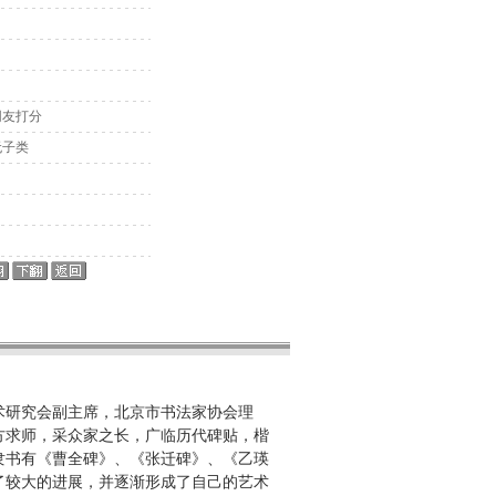
网友打分
无子类
术研究会副主席，北京市书法家协会理
方求师，采众家之长，广临历代碑贴，楷
隶书有《曹全碑》、《张迁碑》、《乙瑛
了较大的进展，并逐渐形成了自己的艺术