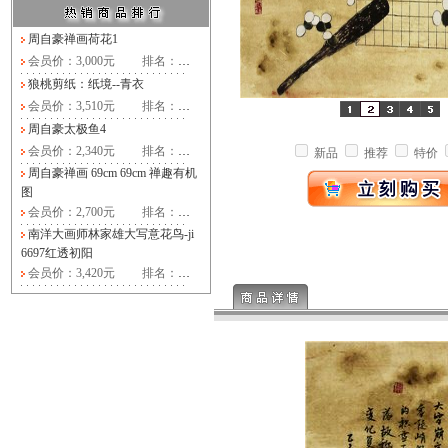
周自豪禅画荷花1
会员价：3,000元
排名：
…
狼桃剪纸：纸境--青衣
会员价：3,510元
排名：
…
周自豪太极鱼4
会员价：2,340元
排名：
…
新品
推荐
特价
周自豪禅画 69cm 69cm 禅趣有机
图
会员价：2,700元
排名：
…
南洋大画师林家雄大写意花鸟-ji
6697红透初阳
会员价：3,420元
排名：
…