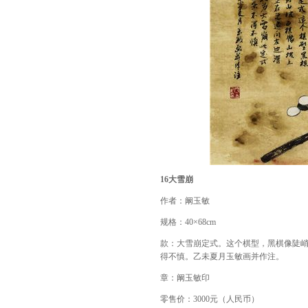
16
大雪崩
作者：阚玉敏
规格：
40
×
68cm
款：大雪崩定式。这个棋型，黑棋像陡
得不慎。乙未夏月玉敏画并作注。
章：阚玉敏印
零售价：
3000
元（人民币）