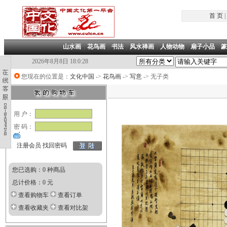
首 页
|
山水画
|
花鸟画
|
书法
|
风水禅画
|
人物动物
|
扇子小品
|
篆
2026年8月8日 18:0:28
您现在的位置是：
文化中国
->
花鸟画
->
写意
-> 无子类
用 户：
密 码：
注册会员
找回密码
您已选购：0 种商品
总计价格：0 元
查看购物车
查看订单
查看收藏夹
查看对比架