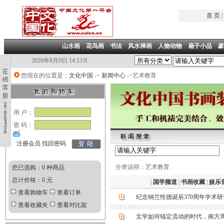
首 页
|
山水画
|
花鸟画
|
书法
|
风水禅画
|
人物动物
|
扇子小品
|
篆
2026年8月9日 14:13:8
您现在的位置是：
文化中国
->
新闻中心
->艺术教育
用 户：
密 码：
注册会员
找回密码
分类说明：艺术教育
您已选购：0 种商品
总计价格：0 元
|
国学频道
|
书画收藏
|
娱乐
查看购物车
查看订单
纪念纳兰性德诞辰370周年学术
查看收藏夹
查看对比架
文学如何锚定流动的时代，南方周末