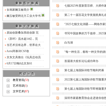
七猫2025年度新晋宗师、大师作
女画家阚玉敏简介
第二十一届百花文学奖颁奖典礼
阚玉敏受聘北方工业大学书
“2025七猫文化润疆——网络作
原始创新叠加系统创新 完
书写中国故事的万千值得，202
《异环》流水超14亿，完
白马湖
当艺术没有边界，世界在大
Arrtx阿泰诗CSF收
“每一种生活，都有一种文学的拯
京东文具推出《玩具总动员
首届港大校长论坛成功举办
6月17日晚8点京东61
第七届上海国际诗歌节顺利闭幕
2022第七届上海国际诗歌节隆重
教育资讯(
53
)
艺术培训(
1
)
第七届上海国际诗歌节即将隆重
文学艺术(
87
)
深圳市家庭教育协会走进迷你创想