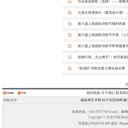
马佳原创新歌《选择》——致敬
大渔大师课推出《建筑设计课》
第六届上海国际诗歌节顺利闭幕
第六届上海国际诗歌节开幕 《上
第六届上海国际诗歌节即将隆重
梧桐引凤，文企携手”：梧升集团
“海湖韵”诗歌征集大赛征稿启事
组织机构
关于我们
联系我
战略合作
穆振庚艺术网
杜中良国画网
阚
客服热线：010-87677916 Email：
lk99
Copyright © 文化中国 Beiji
页面执行时间500.000 毫秒
Power