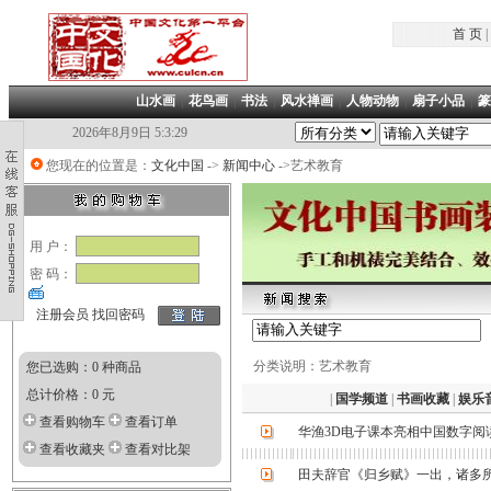
首 页
|
山水画
|
花鸟画
|
书法
|
风水禅画
|
人物动物
|
扇子小品
|
篆
2026年8月9日 5:3:29
您现在的位置是：
文化中国
->
新闻中心
->艺术教育
用 户：
密 码：
注册会员
找回密码
分类说明：艺术教育
您已选购：0 种商品
总计价格：0 元
|
国学频道
|
书画收藏
|
娱乐
查看购物车
查看订单
华渔3D电子课本亮相中国数字阅
查看收藏夹
查看对比架
田夫辞官《归乡赋》一出，诸多