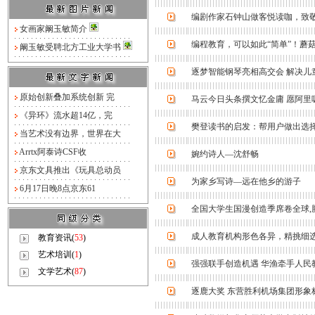
编剧作家石钟山做客悦读咖，致
女画家阚玉敏简介
编程教育，可以如此“简单”！蘑菇
阚玉敏受聘北方工业大学书
逐梦智能钢琴亮相高交会 解决儿
原始创新叠加系统创新 完
马云今日头条撰文忆金庸 愿阿里
《异环》流水超14亿，完
樊登读书的启发：帮用户做出选
当艺术没有边界，世界在大
Arrtx阿泰诗CSF收
婉约诗人—沈舒畅
京东文具推出《玩具总动员
为家乡写诗—远在他乡的游子
6月17日晚8点京东61
全国大学生国漫创造季席卷全球,
成人教育机构形色各异，精挑细
教育资讯(
53
)
艺术培训(
1
)
强强联手创造机遇 华渔牵手人民
文学艺术(
87
)
逐鹿大奖 东营胜利机场集团形象