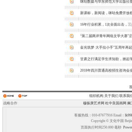
咪咕数媒与华东师范大学出版社
新课标，新阅读，咪咕免费开放
16年行业积累，1次全面出击，
“第二届两岸青年网络文学大赛”
金光筑梦·大手拉小手”五周年再
甘肃之行满足学生求知欲，掀起
2018年四川普通高校招生咨询会
组织机构
关于我们
联系我
战略合作
穆振庚艺术网
杜中良国画网
阚
客服热线：010-87677916 Email：
lk99
Copyright © 文化中国 Beiji
页面执行时间250.000 毫秒
Power