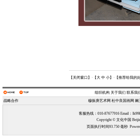
【
关闭窗口
】·【
大
中
小
】·【
推荐给我的
组织机构
关于我们
联系我
战略合作
穆振庚艺术网
杜中良国画网
阚
客服热线：010-87677916 Email：
lk99
Copyright © 文化中国 Beiji
页面执行时间93.750 毫秒
Power