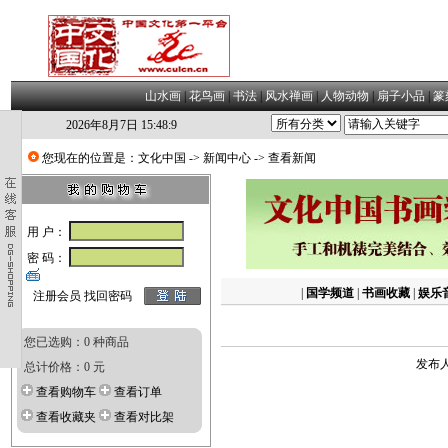
山水画
|
花鸟画
|
书法
|
风水禅画
|
人物动物
|
扇子小品
|
篆
2026年8月7日 15:48:10
您现在的位置是：
文化中国
->
新闻中心
-> 查看新闻
用 户：
密 码：
|
国学频道
|
书画收藏
|
娱乐
注册会员
找回密码
您已选购：0 种商品
发布人
总计价格：0 元
查看购物车
查看订单
查看收藏夹
查看对比架