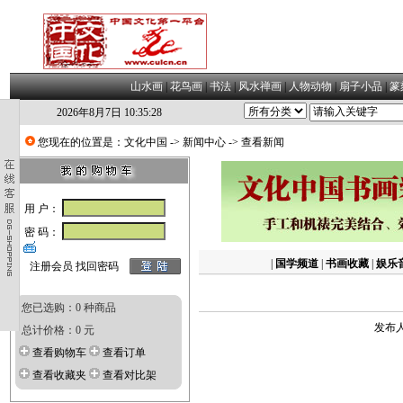
山水画
|
花鸟画
|
书法
|
风水禅画
|
人物动物
|
扇子小品
|
篆
2026年8月7日 10:35:29
您现在的位置是：
文化中国
->
新闻中心
-> 查看新闻
用 户：
密 码：
|
国学频道
|
书画收藏
|
娱乐
注册会员
找回密码
您已选购：0 种商品
发布人
总计价格：0 元
查看购物车
查看订单
查看收藏夹
查看对比架