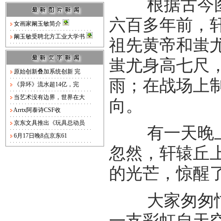
根据古今图
六百多年前，
女画家阚玉敏简介
阚玉敏受聘北方工业大学书
祖先黄帝和蚩
蚩尤身高七尺
原始创新叠加系统创新 完
雨；在战场上
《异环》流水超14亿，完
当艺术没有边界，世界在大
向。
Arrtx阿泰诗CSF收
京东文具推出《玩具总动员
有一天晚上
6月17日晚8点京东61
忽然，轩辕丘
的光芒，惊醒
大家匆匆忙
一支彩虹自天