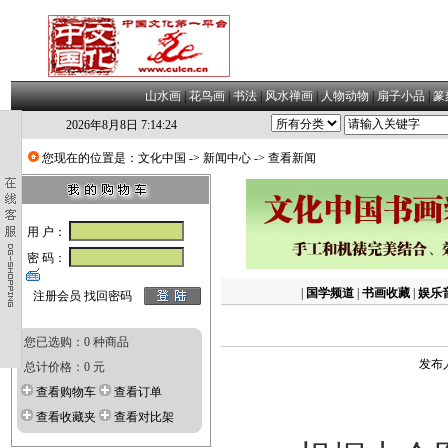
山水画
|
花鸟画
|
书法
|
风水禅画
|
人物动物
|
扇子小品
|
篆
2026年8月8日 7:14:25
您现在的位置是：
文化中国
->
新闻中心
-> 查看新闻
用 户：
密 码：
|
国学频道
|
书画收藏
|
娱乐
注册会员
找回密码
您已选购：0 种商品
发布人
总计价格：0 元
查看购物车
查看订单
查看收藏夹
查看对比架