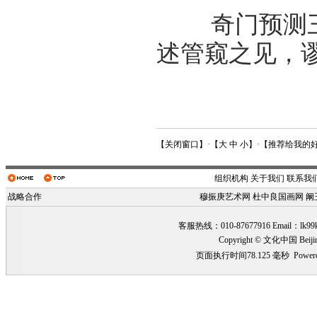
奇门预测三
述管窥之见，
【
关闭窗口
】·【
大
中
小
】·【
推荐给我的
组织机构
关于我们
联系我
战略合作
穆振庚艺术网
杜中良国画网
阚
客服热线：010-87677916 Email：
lk99
Copyright © 文化中国 Beiji
页面执行时间78.125 毫秒
Power