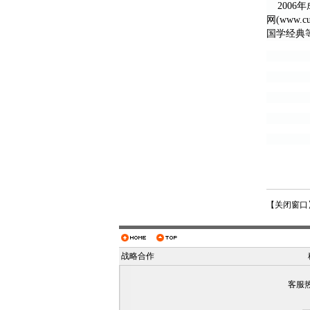
2006
网(www
国学经典
【
关闭窗口
战略合作
客服热线