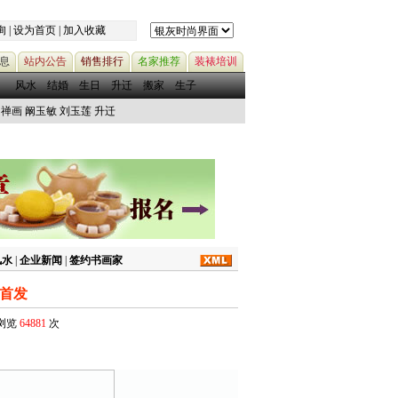
询
|
设为首页
|
加入收藏
息
站内公告
销售排行
名家推荐
装裱培训
风水
结婚
生日
升迁
搬家
生子
禅画
阚玉敏
刘玉莲
升迁
风水
|
企业新闻
|
签约书画家
首发
被浏览
64881
次