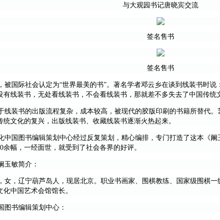
与大观园书记唐晓宾交流
签名售书
签名售书
被国际社会认定为“世界最美的书”。著名学者邓云乡在谈到线装书时说
没有线装书，无处看线装书，不会看线装书，那就差不多失去了中国传统
线装书的出版流程复杂，成本较高，被现代的胶版印刷的书籍所替代。
传统文化的复兴，出版线装书、收藏线装书逐渐火热起来。
中国图书编辑策划中心经过反复策划，精心编排，专门打造了这本《阚
80余幅，一经面世，就受到了社会各界的好评。
阚玉敏简介：
女，辽宁葫芦岛人，现居北京。职业书画家、围棋教练、国家级围棋一
文化中国艺术会馆馆长。
图书编辑策划中心：