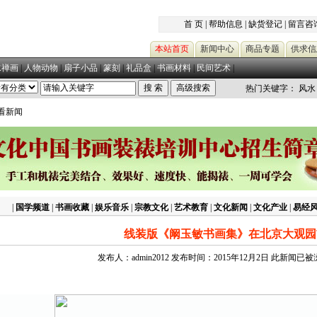
首 页
|
帮助信息
|
缺货登记
|
留言咨
本站首页
新闻中心
商品专题
供求信
水禅画
|
人物动物
|
扇子小品
|
篆刻
|
礼品盒
|
书画材料
|
民间艺术
|
热门关键字：
风水
查看新闻
|
国学频道
|
书画收藏
|
娱乐音乐
|
宗教文化
|
艺术教育
|
文化新闻
|
文化产业
|
易经
线装版《阚玉敏书画集》在北京大观园
发布人：admin2012 发布时间：2015年12月2日 此新闻已