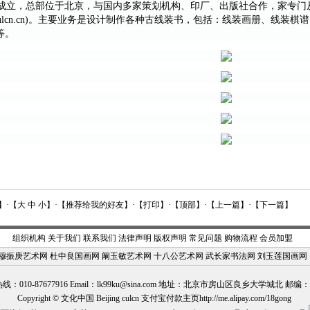
年成立，总部位于北京，与国内多家策划机构、印厂、出版社合作，家专门
.culcn.cn)。主要业务是设计制作各种古线装书，包括：线装画册、线
等。
】·【
大
中
小
】·【
推荐给我的好友
】·【
打印
】·【
顶部
】·【
上一篇
】·【
下一篇
】
组织机构
关于我们
联系我们
法律声明
版权声明
常见问题
购物流程
会员加盟
穆振庚艺术网
杜中良国画网
阚玉敏艺术网
十八公艺术网
武长家书法网
刘玉莲国画网
：010-87677916 Email：
lk99ku@sina.com
地址：北京市房山区良乡大学城北 邮编：10
Copyright © 文化中国 Beijing culcn 支付宝付款主页http://me.alipay.com/18gong