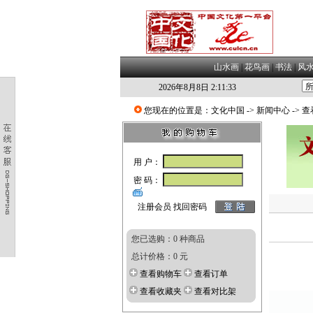
山水画
|
花鸟画
|
书法
|
风
2026年8月8日 2:11:33
您现在的位置是：
文化中国
->
新闻中心
-> 
用 户：
密 码：
注册会员
找回密码
您已选购：0 种商品
总计价格：0 元
查看购物车
查看订单
查看收藏夹
查看对比架