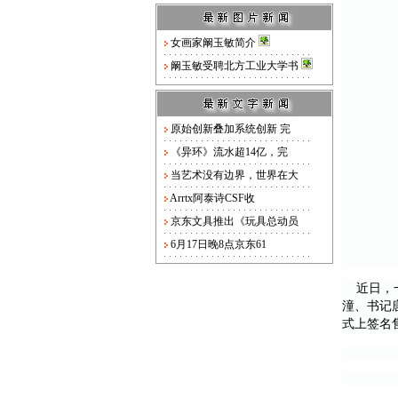
女画家阚玉敏简介
阚玉敏受聘北方工业大学书
原始创新叠加系统创新 完
《异环》流水超14亿，完
当艺术没有边界，世界在大
Arrtx阿泰诗CSF收
京东文具推出《玩具总动员
6月17日晚8点京东61
近日，一
潼、书记
式上签名