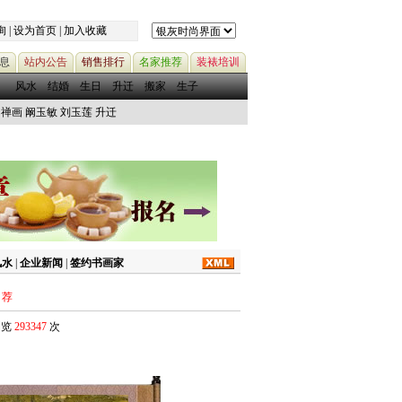
询
|
设为首页
|
加入收藏
息
站内公告
销售排行
名家推荐
装裱培训
风水
结婚
生日
升迁
搬家
生子
禅画
阚玉敏
刘玉莲
升迁
风水
|
企业新闻
|
签约书画家
荐
浏览
293347
次