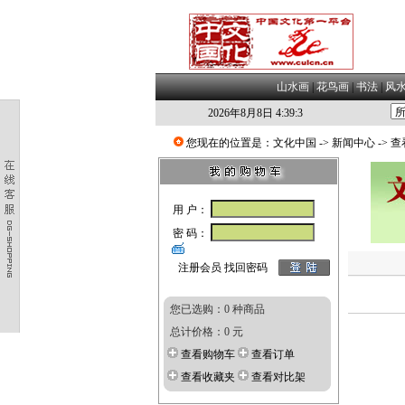
山水画
|
花鸟画
|
书法
|
风
2026年8月8日 4:39:4
您现在的位置是：
文化中国
->
新闻中心
-> 
用 户：
密 码：
注册会员
找回密码
您已选购：0 种商品
总计价格：0 元
查看购物车
查看订单
查看收藏夹
查看对比架