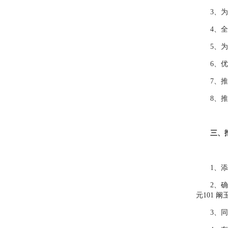
3、为“
4、全程
5、为签
6、优先
7、推荐
8、推荐
三、
1、添加微
2、确
元101 阚
3、同时