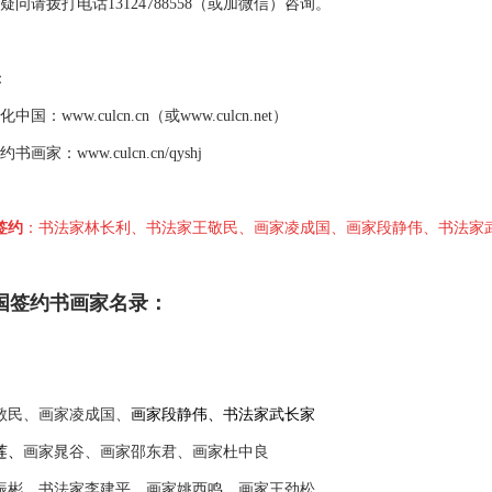
请拨打电话13124788558（或加微信）咨询。
：
：www.culcn.cn（或www.culcn.net）
家：www.culcn.cn/qyshj
签约
：书法家林长利、书法家王敬民、
画家凌成国、
画家段静伟、书法家
国签约书画家名录：
敬民、
画家凌成国、
画家段静伟、
书法家武长家
莲、
画家晁谷、画家邵东君、画家杜中良
振彬、书法家李建平、画家姚西鸣、画家王劲松