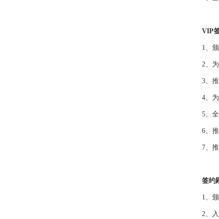
VIP
1、颁发
2、为签
3、推荐
4、为书
5、全程
6、推荐
7、推荐
签约
1、颁发
2、入住