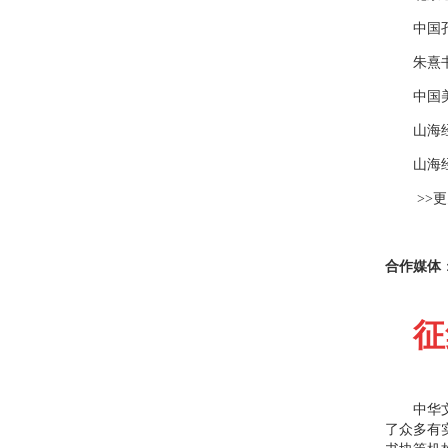
中国孔
朱熹书
中国美
山海经
山海经
>>更
合作媒体
征
中华文化
了众多有