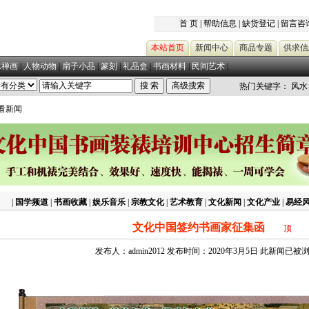
首 页
|
帮助信息
|
缺货登记
|
留言咨
本站首页
新闻中心
商品专题
供求信
水禅画
|
人物动物
|
扇子小品
|
篆刻
|
礼品盒
|
书画材料
|
民间艺术
|
热门关键字：
风水
查看新闻
|
国学频道
|
书画收藏
|
娱乐音乐
|
宗教文化
|
艺术教育
|
文化新闻
|
文化产业
|
易经
文化中国签约书画家征集函
顶
发布人：admin2012 发布时间：2020年3月5日 此新闻已被