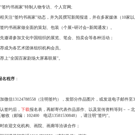
签约书画家”特制人物专访、个人官网;
关注“签约书画家”动态，并为其撰写新闻报道，并在多家媒体（10家以
约书画家做全面的策划、包装（个展+研讨会+新闻通发）。
邀请参加文化中国组织的展览、笔会、拍卖会等各种活动；
成为各艺术团体组织机构会员。
上“全国百家剧场大屏幕联展”。
报名程序
：
信13124788558（注明签约），发部分作品图片，或发送电子邮件至38213
认签约后，
下载
报名表，再邮寄代表作品原作、以及宣传资料等到－－北
玉敏收（邮编：102400 电话13581530848），请注明“签约”。
欢迎文化机构、画院、画廊等洽谈合作；