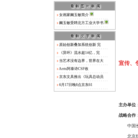
女画家阚玉敏简介
阚玉敏受聘北方工业大学书
原始创新叠加系统创新 完
《异环》流水超14亿，完
当艺术没有边界，世界在大
宣传、
Arrtx阿泰诗CSF收
京东文具推出《玩具总动员
6月17日晚8点京东61
主办单位
战略合作
中国长
北京红