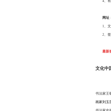
4、有疑问
网址
1、文化中国
2、签约书画
最新
文化中
书法家王
画家刘玉
书法家史