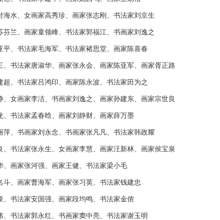
付海水、女画家高秀珍、画家张志刚、书法家刘京生
苏芬兰、画家童领峰、书法家郭福江、书画家刘逸之
亚平、书法家毛海军、书法家褚思堂、画家陈喜春
三、书法家唐淑华、画家张永会、画家陈亚军、画家胥正路
建超、书法家吕鸿印、画家陈永波、书法家田为之
静、女画家李洁、书画家刘逸之、画家孙建东、画家宗世良
龙、书法家孟春晗、画家刘静财、画家薛万墨
丽萍、书画家刘永念、书画家张凡凡、书法家韩政耀
良、书法家张永生、女画家李慧、画家汪新林、画家侯宝泉
华、画家张河强、画家王健、书法家梁小毛
名斗、画家曹海军、画家张习英、书法家钱建忠
豪、书法家安国强、画家段均鸣、书法家金侬
伟、书法家郭永红、书画家窦中亮、书法家谢玉明