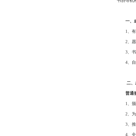
书协等机
一、成
1、有实
2、愿意
3、书画
4、自愿
二、
普通
1、颁发
2、为签
3、推荐
4、全程