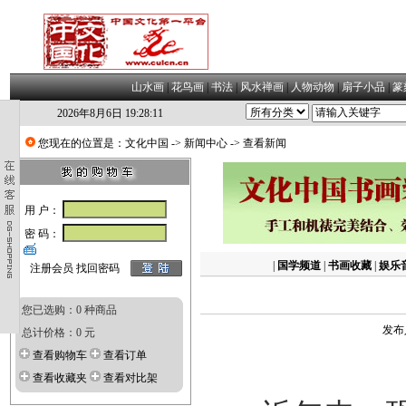
山水画
|
花鸟画
|
书法
|
风水禅画
|
人物动物
|
扇子小品
|
篆
2026年8月6日 19:28:12
您现在的位置是：
文化中国
->
新闻中心
-> 查看新闻
用 户：
密 码：
|
国学频道
|
书画收藏
|
娱乐
注册会员
找回密码
您已选购：0 种商品
发布
总计价格：0 元
查看购物车
查看订单
查看收藏夹
查看对比架