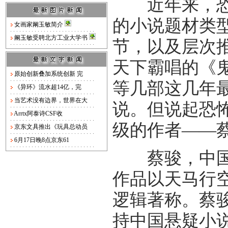
近年来，恐怖
的小说题材类
女画家阚玉敏简介
阚玉敏受聘北方工业大学书
节，以及层次
天下霸唱的《
原始创新叠加系统创新 完
等几部这几年最
《异环》流水超14亿，完
当艺术没有边界，世界在大
说。但说起恐
Arrtx阿泰诗CSF收
级的作者——
京东文具推出《玩具总动员
6月17日晚8点京东61
蔡骏，中国最
作品以天马行
逻辑著称。蔡骏
持中国悬疑小