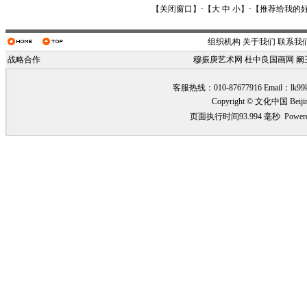
【
关闭窗口
】·【
大
中
小
】·【
推荐给我的
组织机构
关于我们
联系我
战略合作
穆振庚艺术网
杜中良国画网
阚
客服热线：010-87677916 Email：
lk99
Copyright © 文化中国 Beiji
页面执行时间93.994 毫秒
Power