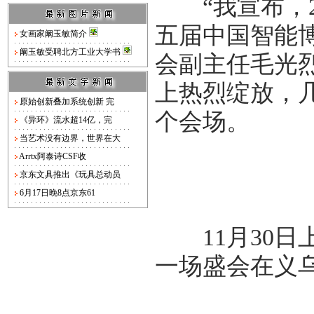
“我宣布，2
五届中国智能博
女画家阚玉敏简介
阚玉敏受聘北方工业大学书
会副主任毛光
上热烈绽放，
原始创新叠加系统创新 完
个会场。
《异环》流水超14亿，完
当艺术没有边界，世界在大
Arrtx阿泰诗CSF收
京东文具推出《玩具总动员
6月17日晚8点京东61
11月30日上
一场盛会在义