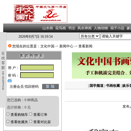
山水画
|
花鸟画
|
书法
|
风水禅画
|
人物动物
|
扇子小品
|
篆
2026年8月7日 16:19:55
您现在的位置是：
文化中国
->
新闻中心
-> 查看新闻
用 户：
密 码：
|
国学频道
|
书画收藏
|
娱乐
注册会员
找回密码
您已选购：0 种商品
发布人
总计价格：0 元
查看购物车
查看订单
查看收藏夹
查看对比架