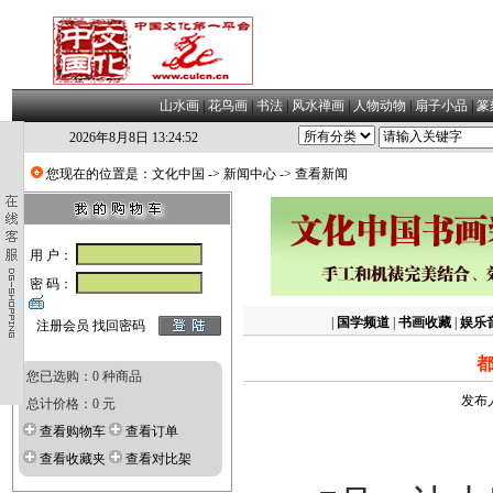
山水画
|
花鸟画
|
书法
|
风水禅画
|
人物动物
|
扇子小品
|
篆
2026年8月8日 13:24:53
您现在的位置是：
文化中国
->
新闻中心
-> 查看新闻
用 户：
密 码：
|
国学频道
|
书画收藏
|
娱乐
注册会员
找回密码
都
您已选购：0 种商品
发布人
总计价格：0 元
查看购物车
查看订单
查看收藏夹
查看对比架