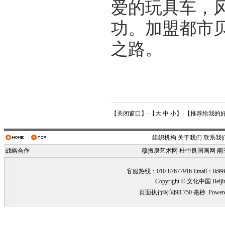
爱的玩具车，
功。加盟都市
之路。
【
关闭窗口
】·【
大
中
小
】·【
推荐给我的
组织机构
关于我们
联系我
战略合作
穆振庚艺术网
杜中良国画网
阚
客服热线：010-87677916 Email：
lk99
Copyright © 文化中国 Beiji
页面执行时间93.750 毫秒
Power