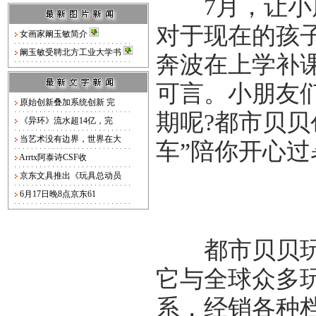
7月，让小朋
对于现在的孩
女画家阚玉敏简介
阚玉敏受聘北方工业大学书
奔波在上学补
可言。小朋友
原始创新叠加系统创新 完
期呢?都市贝贝
《异环》流水超14亿，完
当艺术没有边界，世界在大
车”陪你开心过
Arrtx阿泰诗CSF收
京东文具推出《玩具总动员
6月17日晚8点京东61
都市贝贝玩具
它与全球众多
系，经销各种