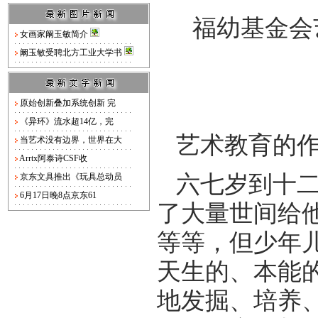
福幼基金会
女画家阚玉敏简介
阚玉敏受聘北方工业大学书
原始创新叠加系统创新 完
《异环》流水超14亿，完
艺术教育的
当艺术没有边界，世界在大
Arrtx阿泰诗CSF收
六七岁到十二
京东文具推出《玩具总动员
6月17日晚8点京东61
了大量世间给
等等，但少年
天生的、本能
地发掘、培养