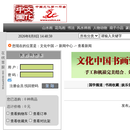
山水画
|
花鸟画
|
书法
|
风水禅画
|
人物动物
|
扇子小品
|
篆
2026年8月8日 14:49:0
您现在的位置是：
文化中国
->
新闻中心
-> 查看新闻
用 户：
密 码：
|
国学频道
|
书画收藏
|
娱乐
注册会员
找回密码
您已选购：0 种商品
发布人
总计价格：0 元
查看购物车
查看订单
查看收藏夹
查看对比架