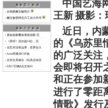
中国艺海
女画家阚玉敏简介
王新
摄影：
阚玉敏受聘北方工业大学书
近日，内
原始创新叠加系统创新 完
的《乌苏里
《异环》流水超14亿，完
当艺术没有边界，世界在大
的广泛关注
Arrtx阿泰诗CSF收
京东文具推出《玩具总动员
会即将召开
6月17日晚8点京东61
和正在参加
进行了零距
情歌》
发行