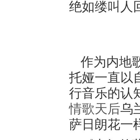
绝如缕叫人
情歌天
作为内地
托娅一直以
行音乐的认
情歌天后
乌
萨日朗花一