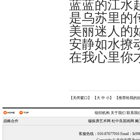
蓝蓝的江水
是乌苏里的
美丽迷人的
安静如水撩
在我心里你
【
关闭窗口
】·【
大
中
小
】·【
推荐给我的
组织机构
关于我们
联系我
战略合作
穆振庚艺术网
杜中良国画网
阚
客服热线：010-87677916 Email：
lk99