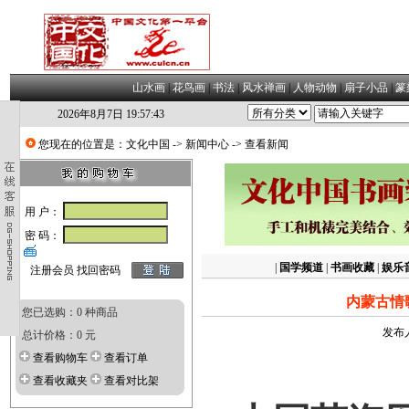
山水画
|
花鸟画
|
书法
|
风水禅画
|
人物动物
|
扇子小品
|
篆
2026年8月7日 19:57:44
您现在的位置是：
文化中国
->
新闻中心
-> 查看新闻
用 户：
密 码：
|
国学频道
|
书画收藏
|
娱乐
注册会员
找回密码
内蒙古情
您已选购：0 种商品
发布人
总计价格：0 元
查看购物车
查看订单
查看收藏夹
查看对比架