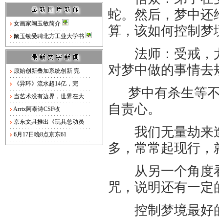
蛇。然后，梦中还
女画家阚玉敏简介
算，该如何控制梦
阚玉敏受聘北方工业大学书
法师：受戒，尤
对梦中做的事情去
原始创新叠加系统创新 完
《异环》流水超14亿，完
梦中有杀生等不
当艺术没有边界，世界在大
自责心。
Arrtx阿泰诗CSF收
京东文具推出《玩具总动员
我们无量劫来造
6月17日晚8点京东61
多，常常起现行，
从另一个角度看
咒，说明还有一定
控制梦境最好的