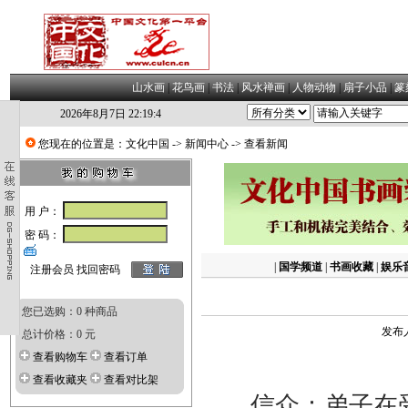
山水画
|
花鸟画
|
书法
|
风水禅画
|
人物动物
|
扇子小品
|
篆
2026年8月7日 22:19:4
您现在的位置是：
文化中国
->
新闻中心
-> 查看新闻
用 户：
密 码：
|
国学频道
|
书画收藏
|
娱乐
注册会员
找回密码
您已选购：0 种商品
发布人
总计价格：0 元
查看购物车
查看订单
查看收藏夹
查看对比架
信众：弟子在受