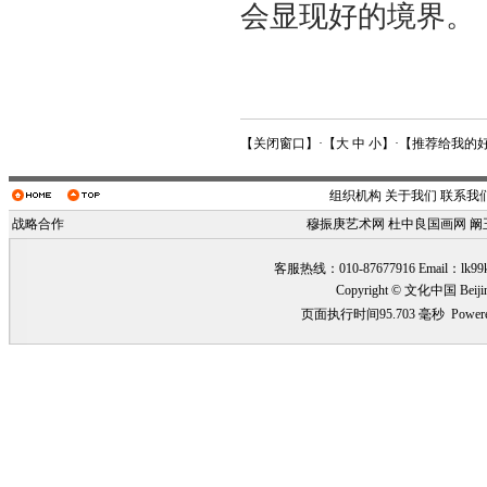
会显现好的境界。
【
关闭窗口
】·【
大
中
小
】·【
推荐给我的
组织机构
关于我们
联系我
战略合作
穆振庚艺术网
杜中良国画网
阚
客服热线：010-87677916 Email：
lk99
Copyright © 文化中国 Beiji
页面执行时间95.703 毫秒
Power