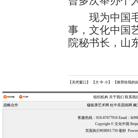
曾多次举办个
现为中国毛泽
事，文化中国
院秘书长，山
【
关闭窗口
】·【
大
中
小
】·【
推荐给我的
组织机构
关于我们
联系我
战略合作
穆振庚艺术网
杜中良国画网
阚
客服热线：010-87677916 Email：
lk99
Copyright © 文化中国 Beiji
页面执行时间93.750 毫秒
Power