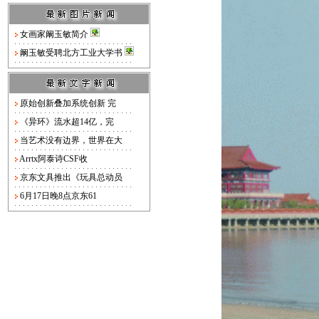
女画家阚玉敏简介
阚玉敏受聘北方工业大学书
原始创新叠加系统创新 完
《异环》流水超14亿，完
当艺术没有边界，世界在大
Arrtx阿泰诗CSF收
京东文具推出《玩具总动员
6月17日晚8点京东61