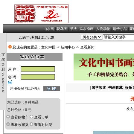
山水画
|
花鸟画
|
书法
|
风水禅画
|
人物动物
|
扇子小品
|
篆
2026年8月8日 21:48:29
您现在的位置是：
文化中国
->
新闻中心
-> 查看新闻
用 户：
密 码：
|
国学频道
|
书画收藏
|
娱乐
注册会员
找回密码
您已选购：0 种商品
发布
总计价格：0 元
查看购物车
查看订单
查看收藏夹
查看对比架