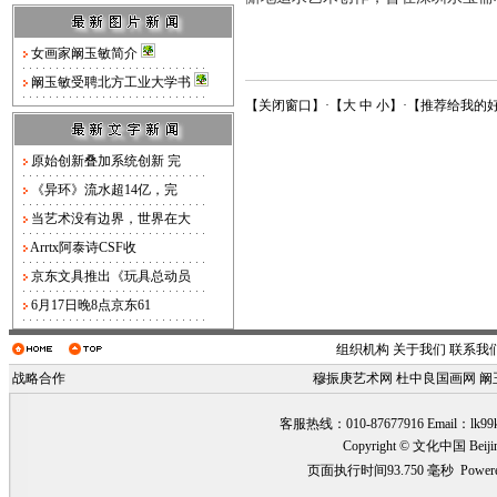
女画家阚玉敏简介
阚玉敏受聘北方工业大学书
【
关闭窗口
】·【
大
中
小
】·【
推荐给我的
原始创新叠加系统创新 完
《异环》流水超14亿，完
当艺术没有边界，世界在大
Arrtx阿泰诗CSF收
京东文具推出《玩具总动员
6月17日晚8点京东61
组织机构
关于我们
联系我
战略合作
穆振庚艺术网
杜中良国画网
阚
客服热线：010-87677916 Email：
lk99
Copyright © 文化中国 Beiji
页面执行时间93.750 毫秒
Power