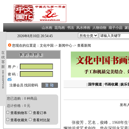
山水画
|
花鸟画
|
书法
|
风水禅画
|
人物动物
|
扇子小品
|
篆
2026年8月10日 20:54:46
您现在的位置是：
文化中国
->
新闻中心
-> 查看新闻
用 户：
密 码：
|
国学频道
|
书画收藏
|
娱乐
注册会员
找回密码
您已选购：0 种商品
发布人
总计价格：0 元
查看购物车
查看订单
查看收藏夹
查看对比架
张俊芳，艺名，俊峰，1968年生
懈地追求艺术创作，曾在深圳永宝斋