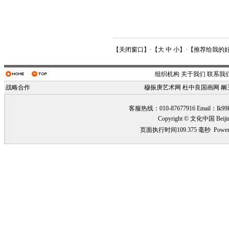
【
关闭窗口
】·【
大
中
小
】·【
推荐给我的
组织机构
关于我们
联系我
战略合作
穆振庚艺术网
杜中良国画网
阚
客服热线：010-87677916 Email：
lk99
Copyright © 文化中国 Beiji
页面执行时间109.375 毫秒
Power