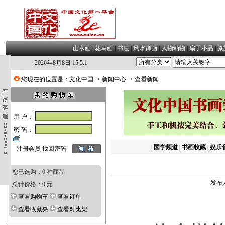
山水画
|
花鸟画
|
书法
|
风水禅画
|
人物动物
|
扇子小品
|
篆
2026年8月8日 15:5:2
您现在的位置是：
文化中国
->
新闻中心
-> 查看新闻
用 户：
密 码：
|
国学频道
|
书画收藏
|
娱乐
注册会员
找回密码
您已选购：0 种商品
发布人
总计价格：0 元
查看购物车
查看订单
查看收藏夹
查看对比架