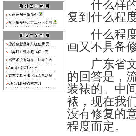
什么样的书
复到什么程
女画家阚玉敏简介
阚玉敏受聘北方工业大学书
什么程度的
画又不具备
原始创新叠加系统创新 完
《异环》流水超14亿，完
广东省文物
当艺术没有边界，世界在大
Arrtx阿泰诗CSF收
的回答是，
京东文具推出《玩具总动员
装裱的。中
6月17日晚8点京东61
裱，现在我
没有修复的
程度而定。