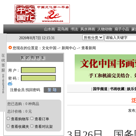
山水画
|
花鸟画
|
书法
|
风水禅画
|
人物动物
|
扇子小品
|
篆
2026年8月7日 12:15:32
您现在的位置是：
文化中国
->
新闻中心
-> 查看新闻
用 户：
密 码：
|
国学频道
|
书画收藏
|
娱乐
注册会员
找回密码
泛
您已选购：0 种商品
发布
总计价格：0 元
查看购物车
查看订单
查看收藏夹
查看对比架
3月26日，国