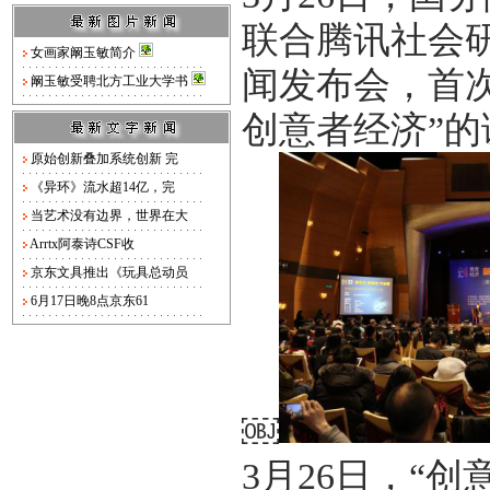
联合腾讯社会
女画家阚玉敏简介
闻发布会，首
阚玉敏受聘北方工业大学书
创意者经济”的
原始创新叠加系统创新 完
《异环》流水超14亿，完
当艺术没有边界，世界在大
Arrtx阿泰诗CSF收
京东文具推出《玩具总动员
6月17日晚8点京东61
￼
3月26日，“