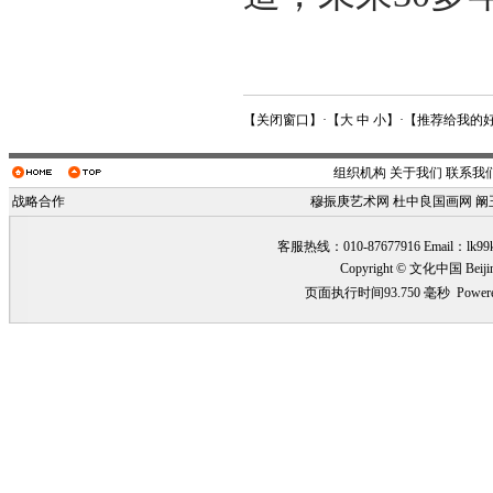
【
关闭窗口
】·【
大
中
小
】·【
推荐给我的
组织机构
关于我们
联系我
战略合作
穆振庚艺术网
杜中良国画网
阚
客服热线：010-87677916 Email：
lk99
Copyright © 文化中国 Beiji
页面执行时间93.750 毫秒
Power