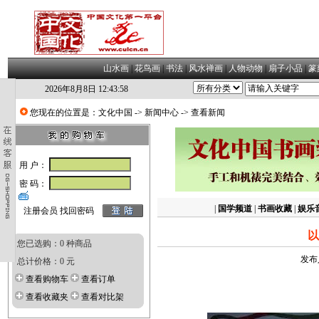
山水画
|
花鸟画
|
书法
|
风水禅画
|
人物动物
|
扇子小品
|
篆
2026年8月8日 12:44:0
您现在的位置是：
文化中国
->
新闻中心
-> 查看新闻
用 户：
密 码：
|
国学频道
|
书画收藏
|
娱乐
注册会员
找回密码
以
您已选购：0 种商品
发布
总计价格：0 元
查看购物车
查看订单
查看收藏夹
查看对比架