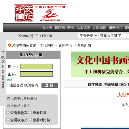
山水画
|
花鸟画
|
书法
|
风水禅画
|
人物动物
|
扇子小品
|
篆
2026年8月9日 11:59:21
您现在的位置是：
文化中国
->
新闻中心
-> 查看新闻
用 户：
密 码：
|
国学频道
|
书画收藏
|
娱乐
注册会员
找回密码
大型
您已选购：0 种商品
发布
总计价格：0 元
查看购物车
查看订单
查看收藏夹
查看对比架