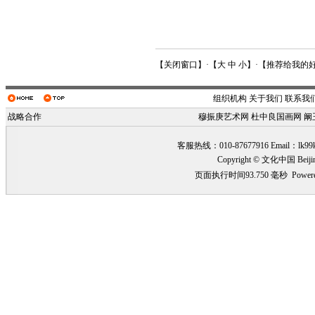
【
关闭窗口
】·【
大
中
小
】·【
推荐给我的
组织机构
关于我们
联系我
战略合作
穆振庚艺术网
杜中良国画网
阚
客服热线：010-87677916 Email：
lk99
Copyright © 文化中国 Beiji
页面执行时间93.750 毫秒
Power