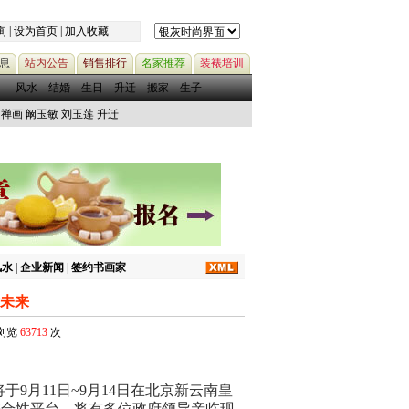
询
|
设为首页
|
加入收藏
息
站内公告
销售排行
名家推荐
装裱培训
风水
结婚
生日
升迁
搬家
生子
禅画
阚玉敏
刘玉莲
升迁
风水
|
企业新闻
|
签约书画家
话未来
被浏览
63713
次
于9月11日~9月14日在北京新云南皇
综合性平台，将有多位政府领导亲临现