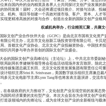
千位来自国内外的
业内精英及各界人士共同探讨文
创产业
发展
的
业的协同发展！
届时，大会还将通过项目推介、对接与洽谈、投
企业、机构、项目等创建一个高效对接市场、客户、资本、人才
方实现更精准高效的对接与合作，创造出全新的国际文
创产业
格
权威机构举办，行业精英汇聚，
共襄文
年国际文
创产业
合作伙伴大会（GCPC）是由北京市国有文化资
团有限公司主办，北京市文化创新工场投资管理有限公司、卡贝
务局、首都文化产业协会、北京文化产业投融资协会、中国技术
际组织共同参与举办并首创的国际文
创产
业盛会。
大会的国际文
创产业
高峰论坛（主论坛）上，中共北京市委副秘
外联局
副
局长
李健
钢
等领导将会莅临活动现场并发言致辞。除此
光线传媒集团总裁王长田、
北京文化投资发展集团有限责任公司
界设计组织主席
Srini
R. Srinivasan
，
美国数字娱乐组织主席兼总裁Amy J
莱坞多元
文化电影节主席Lynn Tang
等
也将
发表主题演讲，交流市
通。
，在各级政府的大力推动下，文化创意产业呈现空前的发展态势
成为国民经济重要的支柱型产业。本次大会
旨在为全球文
创
产业
，
打造该领域内的先锋论坛，成为全球文
创产
业的
全
新枢纽与载