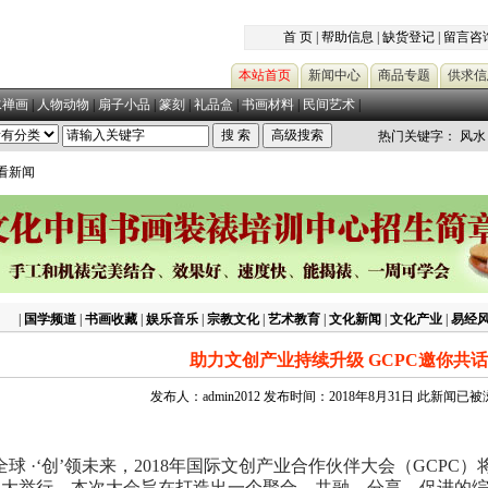
首 页
|
帮助信息
|
缺货登记
|
留言咨
本站首页
新闻中心
商品专题
供求信
水禅画
|
人物动物
|
扇子小品
|
篆刻
|
礼品盒
|
书画材料
|
民间艺术
|
热门关键字：
风水
查看新闻
|
国学频道
|
书画收藏
|
娱乐音乐
|
宗教文化
|
艺术教育
|
文化新闻
|
文化产业
|
易经
助力文创产业持续升级 GCPC邀你共
发布人：admin2012 发布时间：2018年8月31日 此新闻已
全球
·‘创’领未来，2018年国际文
创产业
合作伙伴大会（GCPC）将
盛大举行。本次大会旨在打造出一个聚合、共融、分享
、
促进的