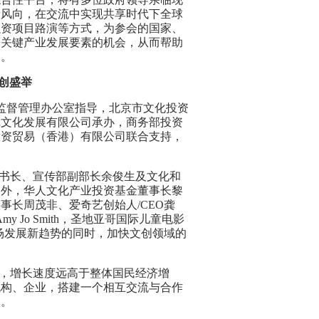
新风向，在交流中实现共享时代
下全球
融资项目路演等方式，为参会的国家、
等关键产业发展要素的机会，从而帮助
局。
创
盛举
产监督管理办公室指导，北京市文化投资
尼文化发展有限公司承办，商务部投资
投资贸易（香港）有限公司
联合支持，
书长、宣传部副部长余俊生及文化和
之外，
华人文化产业投资基金董事长
黎
董事长周茂非、
爱奇艺创始人/CEO龚
o Smith
，圣地亚哥国际儿童电影
场发展新趋势的同时，加快文
创领
域的
，增长速度远高于整体国民经济增
机构、企业，搭建一个相互交流与合作
体。