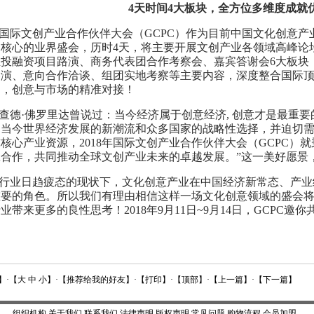
4天时间4大板块，全方位多维
度成就
年国际文
创产业
合作伙伴大会（GCPC）作为目前中国文化创意
核心的业界盛会，历时4天，将主要开展文
创产
业各领域高峰论
业投融资项目路演、
商务代表团合作考察会、嘉宾答谢会
6
大板块
路演、意向合作洽谈、组团实地考察等主要内容，深度整合国际
户，创意与市场的精准对接！
查德·佛罗里达曾说过：当今经济属于创意经济, 创意才是最重
为当今世界经济发展的新潮流和众多国家的战略性选择，并迫切
核心产业资源，2018年国际文
创产
业合作伙伴大会（GCPC）
合作，共同推动全球文创产业未来的卓越发展。”这一
美好愿
景
行业日趋疲态的现状下，文化创意产业在中国经济新常态、产业
重要的角色。所以我们有理由相信这样一场文化创意领域的盛会
业带来更多的良性思考！2018年9月11日~9月14日，GCPC邀你
】·【
大
中
小
】·【
推荐给我的好友
】·【
打印
】·【
顶部
】·【
上一篇
】·【
下一篇
】
组织机构
关于我们
联系我们
法律声明
版权声明
常见问题
购物流程
会员加盟