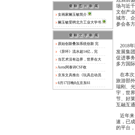
场与
近
文创产
女画家阚玉敏简介
城市、
阚玉敏受聘北方工业大学书
参会各
原始创新叠加系统创新 完
2018
发展集
《异环》流水超14亿，完
促进事
当艺术没有边界，世界在大
多方国
Arrtx阿泰诗CSF收
在本次
京东文具推出《玩具总动员
旅游部
6月17日晚8点京东61
瑞刚、
宇
，
世
节、
好
互融互
近年来
速，
已
的平台