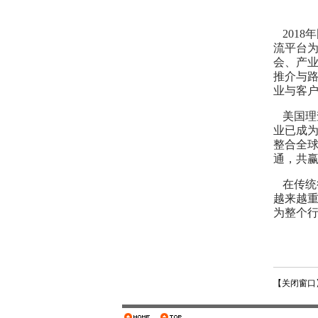
2018
流平台为
会、产
推介与
业与客
美国理
业已成
整合全球
通，共赢
在传统
越来越
为整个行
【
关闭窗口