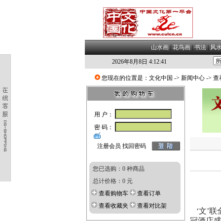
山水画
|
花鸟画
|
书法
|
风
2026年8月8日 4:12:41
您现在的位置是：
文化中国
->
新闻中心
-> 
用 户：
密 码：
注册会员
找回密码
您已选购：0 种商品
总计价格：0 元
查看购物车
查看订单
查看收藏夹
查看对比架
‘文’
联
冠酒店