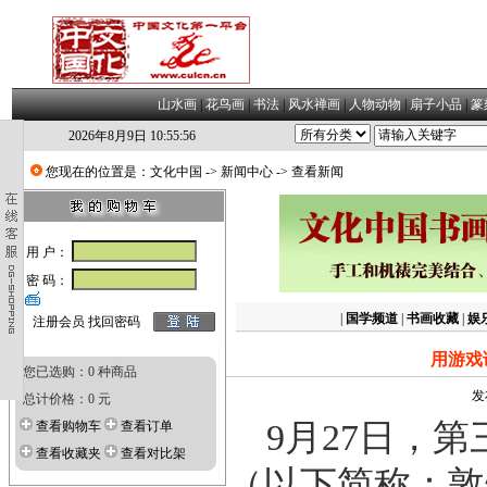
山水画
|
花鸟画
|
书法
|
风水禅画
|
人物动物
|
扇子小品
|
篆
2026年8月9日 10:55:57
您现在的位置是：
文化中国
->
新闻中心
-> 查看新闻
用 户：
密 码：
|
国学频道
|
书画收藏
|
娱
注册会员
找回密码
用游戏
您已选购：0 种商品
发
总计价格：0 元
9月27日，
查看购物车
查看订单
查看收藏夹
查看对比架
（以下简称：敦