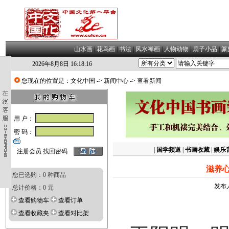
山水画
|
花鸟画
|
书法
|
风水禅画
|
人物动物
|
扇子小品
|
篆
2026年8月8日 16:18:17
您现在的位置是：
文化中国
->
新闻中心
-> 查看新闻
用 户：
密 码：
|
国学频道
|
书画收藏
|
娱乐
注册会员
找回密码
滋养
您已选购：0 种商品
发布人
总计价格：0 元
查看购物车
查看订单
查看收藏夹
查看对比架