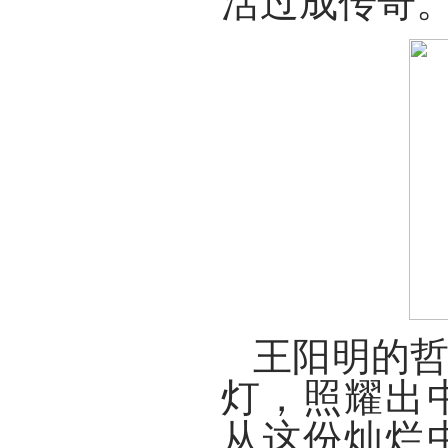
活过成传奇。
王阳明的
灯，照耀出
从这份灿烂