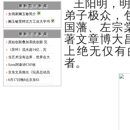
王阳明，明
弟子极众，
女画家阚玉敏简介
阚玉敏受聘北方工业大学书
国藩、左宗
著文章博大
原始创新叠加系统创新 完
上绝无仅有
《异环》流水超14亿，完
当艺术没有边界，世界在大
者。
Arrtx阿泰诗CSF收
京东文具推出《玩具总动员
6月17日晚8点京东61