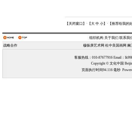
【
关闭窗口
】·【
大
中
小
】·【
推荐给我的
组织机构
关于我们
联系我
战略合作
穆振庚艺术网
杜中良国画网
阚
客服热线：010-87677916 Email：
lk99
Copyright © 文化中国 Beiji
页面执行时间94.116 毫秒
Power