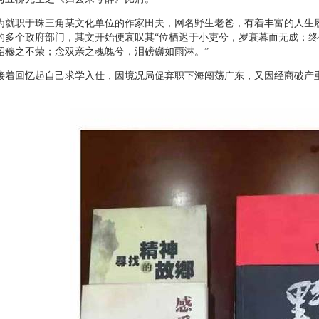
职于珠三角某文化单位的作家田夫，网名野生老爸，有着丰富的人生履
的多个政府部门，其文开始便哀叹其“位栖迟于小吏兮，岁衰暮而无成；
昭穆之不荣；念双亲之魂魄兮，泪磅礴如雨淋。”
回忆起自己求学入仕，因境况局促弃职下海闯荡广东，又因经商破产重
。