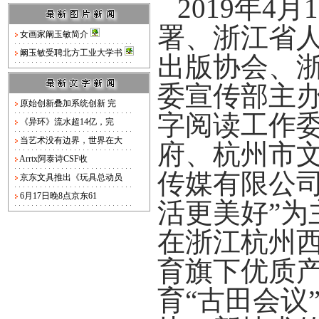
2019年4月
署、浙江省
女画家阚玉敏简介
阚玉敏受聘北方工业大学书
出版协会、
委宣传部主
原始创新叠加系统创新 完
字阅读工作
《异环》流水超14亿，完
当艺术没有边界，世界在大
府、杭州市
Arrtx阿泰诗CSF收
传媒有限公
京东文具推出《玩具总动员
6月17日晚8点京东61
活更美好
”
在浙江杭州
育
旗下
优质
育
“
古田会议