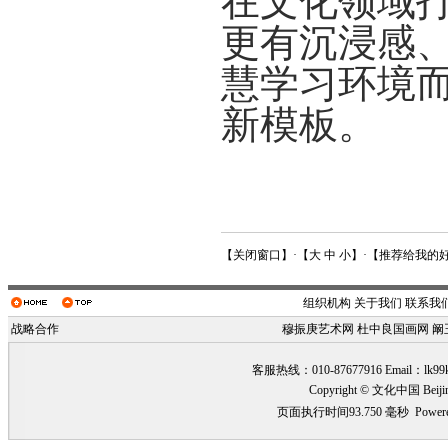
在文化领域
更有沉浸
感
慧学习环境
新模板
。
【
关闭窗口
】·【
大
中
小
】·【
推荐给我的
组织机构
关于我们
联系我
战略合作
穆振庚艺术网
杜中良国画网
阚
客服热线：010-87677916 Email：
lk99
Copyright © 文化中国 Beiji
页面执行时间93.750 毫秒
Power