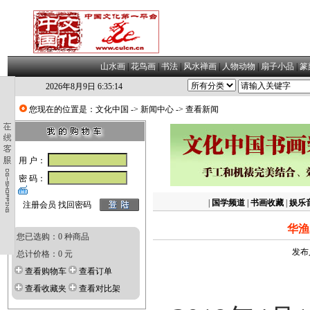
山水画
|
花鸟画
|
书法
|
风水禅画
|
人物动物
|
扇子小品
|
篆
2026年8月9日 6:35:14
您现在的位置是：
文化中国
->
新闻中心
-> 查看新闻
用 户：
密 码：
|
国学频道
|
书画收藏
|
娱乐
注册会员
找回密码
华渔
您已选购：0 种商品
发布
总计价格：0 元
查看购物车
查看订单
查看收藏夹
查看对比架