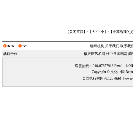
【
关闭窗口
】·【
大
中
小
】·【
推荐给我的
组织机构
关于我们
联系我
战略合作
穆振庚艺术网
杜中良国画网
阚
客服热线：010-87677916 Email：
lk99
Copyright © 文化中国 Beiji
页面执行时间78.125 毫秒
Power