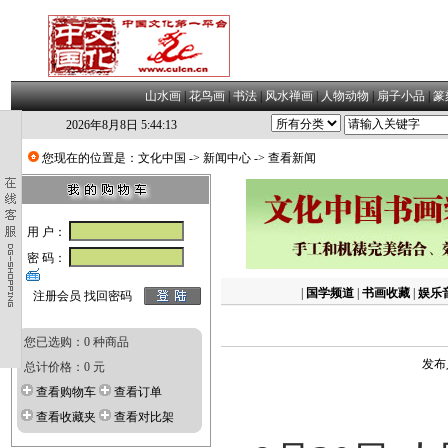
山水画
|
花鸟画
|
书法
|
风水禅画
|
人物动物
|
扇子小品
|
篆
2026年8月8日 5:44:14
您现在的位置是：
文化中国
->
新闻中心
-> 查看新闻
用 户：
密 码：
|
国学频道
|
书画收藏
|
娱乐
注册会员
找回密码
您已选购：0 种商品
发布
总计价格：0 元
查看购物车
查看订单
查看收藏夹
查看对比架