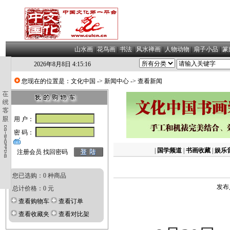
山水画
|
花鸟画
|
书法
|
风水禅画
|
人物动物
|
扇子小品
|
篆
2026年8月8日 4:15:16
您现在的位置是：
文化中国
->
新闻中心
-> 查看新闻
用 户：
密 码：
|
国学频道
|
书画收藏
|
娱乐
注册会员
找回密码
您已选购：0 种商品
发布
总计价格：0 元
查看购物车
查看订单
查看收藏夹
查看对比架