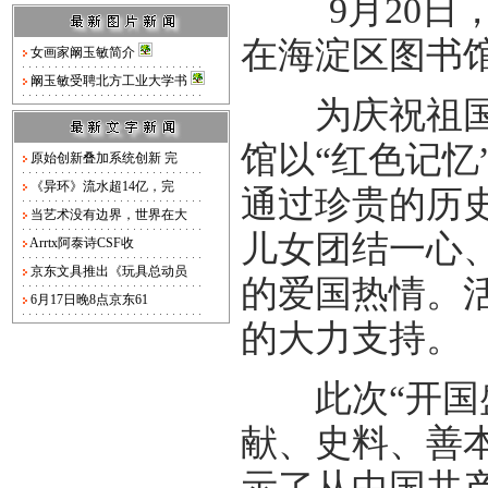
9月20日，
在海淀区图书
女画家阚玉敏简介
阚玉敏受聘北方工业大学书
为庆祝祖国母
馆以“红色记忆
原始创新叠加系统创新 完
《异环》流水超14亿，完
通过珍贵的历
当艺术没有边界，世界在大
儿女团结一心
Arrtx阿泰诗CSF收
京东文具推出《玩具总动员
的爱国热情。
6月17日晚8点京东61
的大力支持。
此次“开国盛
献、史料、善
示了从中国共