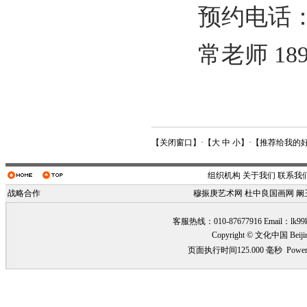
预约电话：
常老师 18911
【
关闭窗口
】·【
大
中
小
】·【
推荐给我的
组织机构
关于我们
联系我
战略合作
穆振庚艺术网
杜中良国画网
阚
客服热线：010-87677916 Email：
lk99
Copyright © 文化中国 Beiji
页面执行时间125.000 毫秒
Power