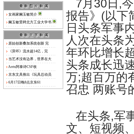
7月30日
报告》(以下
女画家阚玉敏简介
阚玉敏受聘北方工业大学书
日头条军事内容
人次在头条为
原始创新叠加系统创新 完
年环比增长超
《异环》流水超14亿，完
当艺术没有边界，世界在大
头条成长迅速
Arrtx阿泰诗CSF收
万;超百万的
京东文具推出《玩具总动员
6月17日晚8点京东61
召忠 两账号
在头条,军
文、短视频、