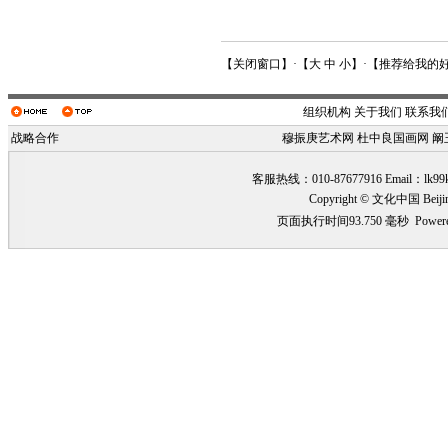
【
关闭窗口
】·【
大
中
小
】·【
推荐给我的
组织机构
关于我们
联系我
战略合作
穆振庚艺术网
杜中良国画网
阚
客服热线：010-87677916 Email：
lk99
Copyright © 文化中国 Beiji
页面执行时间93.750 毫秒
Power