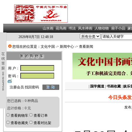
山水画
|
花鸟画
|
书法
|
风水禅画
|
人物动物
|
扇子小品
|
篆
2026年8月7日 12:48:19
您现在的位置是：
文化中国
->
新闻中心
-> 查看新闻
用 户：
密 码：
|
国学频道
|
书画收藏
|
娱乐
注册会员
找回密码
今日头条发
您已选购：0 种商品
发布
总计价格：0 元
查看购物车
查看订单
查看收藏夹
查看对比架