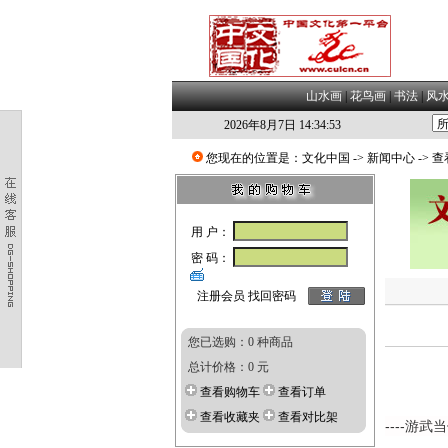
山水画
|
花鸟画
|
书法
|
风
2026年8月7日 14:34:54
您现在的位置是：
文化中国
->
新闻中心
-> 
用 户：
密 码：
注册会员
找回密码
您已选购：0 种商品
总计价格：0 元
查看购物车
查看订单
查看收藏夹
查看对比架
----