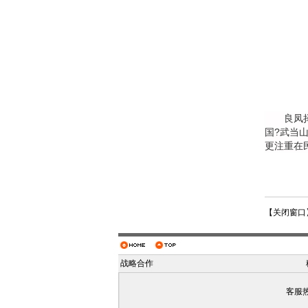
良凤择梧
国?武当
更注重在
【
关闭窗口
战略合作
客服热线