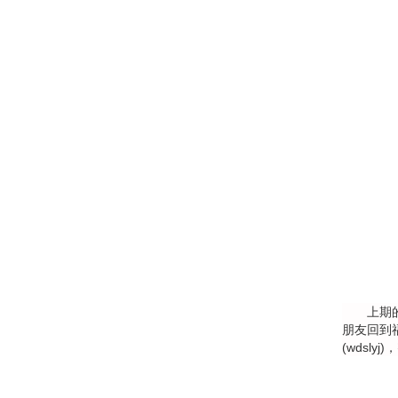
上期的两
朋友回到
(wdsl