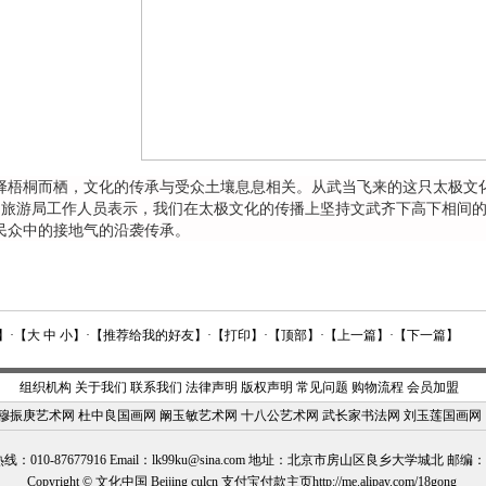
桐而栖，文化的传承与受众土壤息息相关。从武当飞来的这只太极文化的
山旅游局工作人员表示，我们在太极文化的传播上坚持文武齐下高下相间
民众中的接地气的沿袭传承。
】·【
大
中
小
】·【
推荐给我的好友
】·【
打印
】·【
顶部
】·【
上一篇
】·【
下一篇
】
组织机构
关于我们
联系我们
法律声明
版权声明
常见问题
购物流程
会员加盟
穆振庚艺术网
杜中良国画网
阚玉敏艺术网
十八公艺术网
武长家书法网
刘玉莲国画网
：010-87677916 Email：
lk99ku@sina.com
地址：北京市房山区良乡大学城北 邮编：10
Copyright © 文化中国 Beijing culcn 支付宝付款主页http://me.alipay.com/18gong