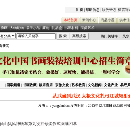
首 页
|
帮助信息
|
缺货登记
|
留言咨
本站首页
新闻中心
商品专题
供求信
水禅画
|
人物动物
|
扇子小品
|
篆刻
|
礼品盒
|
书画材料
|
民间艺术
|
热门关键字：
风水
查看新闻
|
国学频道
|
书画收藏
|
娱乐音乐
|
宗教文化
|
艺术教育
|
文化新闻
|
文化产业
|
易经
从武当到武汉 太极文化扎根江城辐射
发布人：yangzhubian 发布时间：2015年12月28日 此新闻
游武当仙山奖风神轿车第九次抽颁奖仪式圆满闭幕