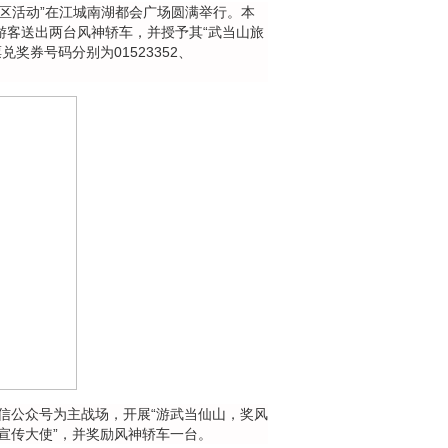
社区活动”在江城南湖都会广场圆满举行。本
游客送出两台风神轿车，并授予其“武当山旅
奖券号码分别为01523352、
信公众号为主战场，开展“游武当仙山，奖风
宣传大使”，并奖励风神轿车一台。