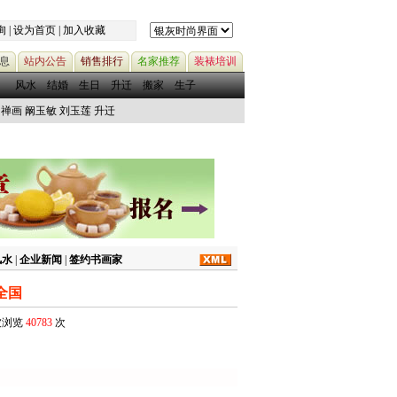
询
|
设为首页
|
加入收藏
息
站内公告
销售排行
名家推荐
装裱培训
风水
结婚
生日
升迁
搬家
生子
禅画
阚玉敏
刘玉莲
升迁
风水
|
企业新闻
|
签约书画家
全国
已被浏览
40783
次