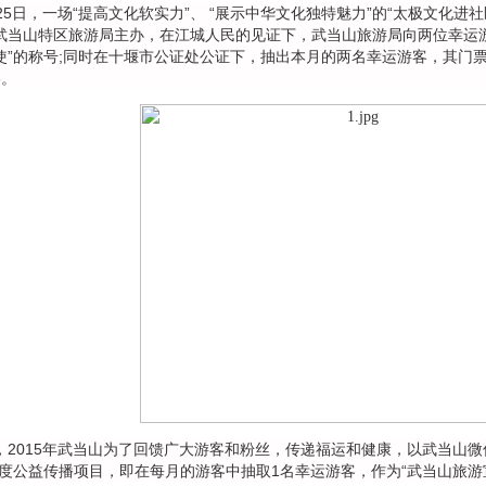
5日，一场“提高文化软实力”、 “展示中华文化独特魅力”的“太极文化进
武当山特区旅游局主办，在江城人民的见证下，武当山旅游局向两位幸运
使”的称号;同时在十堰市公证处公证下，抽出本月的两名幸运游客，其门票兑
3。
015年武当山为了回馈广大游客和粉丝，传递福运和健康，以武当山微
年度公益传播项目，即在每月的游客中抽取1名幸运游客，作为“武当山旅游