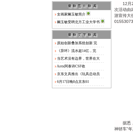
12月2
次活动由
女画家阚玉敏简介
游宣传大
0155307
阚玉敏受聘北方工业大学书
原始创新叠加系统创新 完
《异环》流水超14亿，完
当艺术没有边界，世界在大
Arrtx阿泰诗CSF收
京东文具推出《玩具总动员
6月17日晚8点京东61
据悉，2
神轿车”