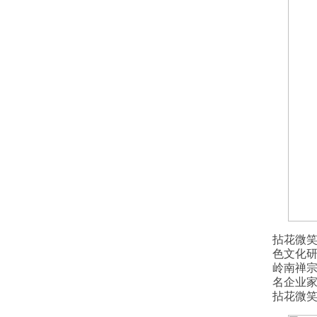
拈花微
色文化
岭南禅
名企业
拈花微