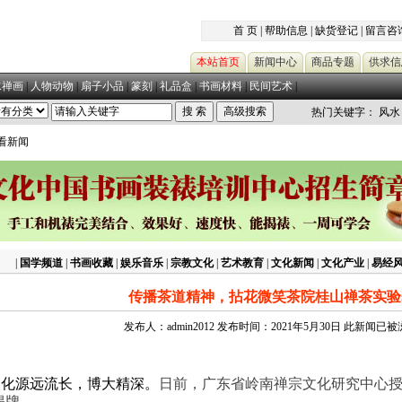
首 页
|
帮助信息
|
缺货登记
|
留言咨
本站首页
新闻中心
商品专题
供求信
水禅画
|
人物动物
|
扇子小品
|
篆刻
|
礼品盒
|
书画材料
|
民间艺术
|
热门关键字：
风水
查看新闻
|
国学频道
|
书画收藏
|
娱乐音乐
|
宗教文化
|
艺术教育
|
文化新闻
|
文化产业
|
易经
传播茶道精神，拈花微笑茶院桂山禅茶实验
发布人：admin2012 发布时间：2021年5月30日 此新闻已
文化源远流长，博大精深。
日前，广东省岭南禅宗文化研究中心授
揭牌。