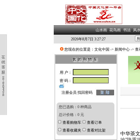
山水画
|
花鸟画
|
书法
|
风
2026年8月7日 3:27:28
您现在的位置是：
文化中国
->
新闻中心
-> 
用 户：
密 码：
注册会员
找回密码
您已选购：0 种商品
总计价格：0 元
查看购物车
查看订单
查看收藏夹
查看对比架
中华茶
地”隆重