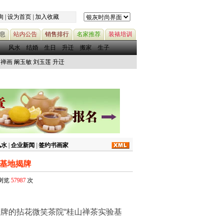
询
|
设为首页
|
加入收藏
息
站内公告
销售排行
名家推荐
装裱培训
风水
结婚
生日
升迁
搬家
生子
禅画
阚玉敏
刘玉莲
升迁
风水
|
企业新闻
|
签约书画家
基地揭牌
被浏览
57987
次
牌的拈花微笑茶院“桂山禅茶实验基