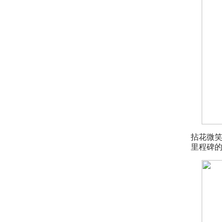
拈花微
里程碑