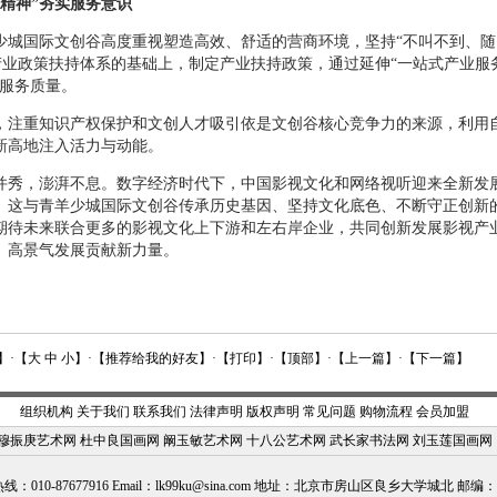
到精神”夯实服务意识
国际文创谷高度重视塑造高效、舒适的营商环境，坚持“不叫不到、随叫
N”产业政策扶持体系的基础上，制定产业扶持政策，通过延伸“一站式产业服务
”服务质量。
重知识产权保护和文创人才吸引依是文创谷核心竞争力的来源，利用自
新高地注入活力与动能。
，澎湃不息。数字经济时代下，中国影视文化和网络视听迎来全新发展
。这与青羊少城国际文创谷传承历史基因、坚持文化底色、不断守正创新
期待未来联合更多的影视文化上下游和左右岸企业，共同创新发展影视产
、高景气发展贡献新力量。
】·【
大
中
小
】·【
推荐给我的好友
】·【
打印
】·【
顶部
】·【
上一篇
】·【
下一篇
】
组织机构
关于我们
联系我们
法律声明
版权声明
常见问题
购物流程
会员加盟
穆振庚艺术网
杜中良国画网
阚玉敏艺术网
十八公艺术网
武长家书法网
刘玉莲国画网
：010-87677916 Email：
lk99ku@sina.com
地址：北京市房山区良乡大学城北 邮编：10