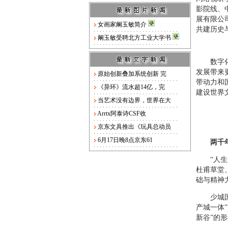
影院线、
展有限公
女画家阚玉敏简介
共建历史
阚玉敏受聘北方工业大学书
数字化、
发展带来
原始创新叠加系统创新 完
带动力和
《异环》流水超14亿，完
建设世界
当艺术没有边界，世界在大
Arrtx阿泰诗CSF收
京东文具推出《玩具总动员
6月17日晚8点京东61
两千
“人生无
杜甫草堂
础与精神
少城国际
产城一体
新谷”的