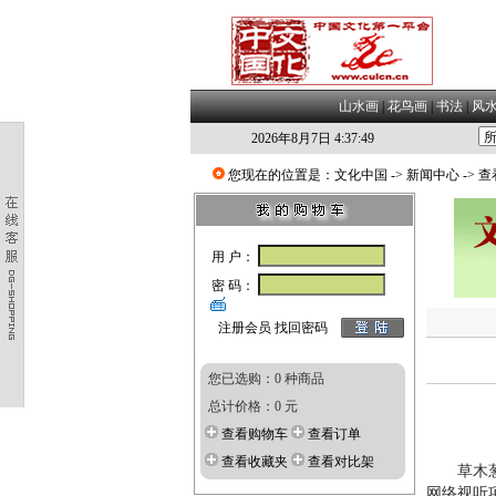
山水画
|
花鸟画
|
书法
|
风
2026年8月7日 4:37:49
您现在的位置是：
文化中国
->
新闻中心
-> 
用 户：
密 码：
注册会员
找回密码
您已选购：0 种商品
总计价格：0 元
查看购物车
查看订单
查看收藏夹
查看对比架
草木葱茏
网络视听