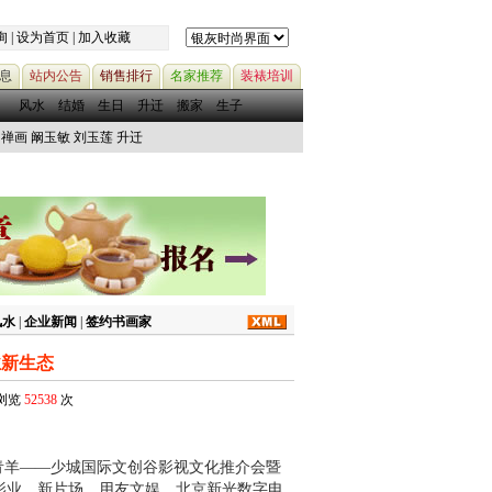
询
|
设为首页
|
加入收藏
息
站内公告
销售排行
名家推荐
装裱培训
风水
结婚
生日
升迁
搬家
生子
禅画
阚玉敏
刘玉莲
升迁
风水
|
企业新闻
|
签约书画家
业新生态
被浏览
52538
次
青羊——少城国际文创谷影视文化推介会暨
梦影业、新片场、用友文娱、北京新光数字电