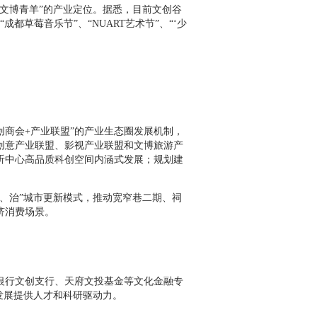
文博青羊”的产业定位。据悉，目前文创谷
成都草莓音乐节”、“NUART艺术节”、“‘少
）
商会+产业联盟”的产业生态圈发展机制，
创意产业联盟、影视产业联盟和文博旅游产
听中心高品质科创空间内涵式发展；规划建
、治”城市更新模式，推动宽窄巷二期、祠
济消费场景。
行文创支行、天府文投基金等文化金融专
发展提供人才和科研驱动力。