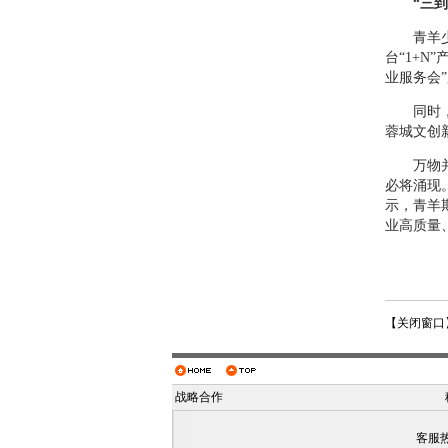
“三
青羊少城
台“1+
业服务会
同时，注
蓉城文创
万物并秀
必将涌现
示，青羊
业高质量
【
关闭窗口
战略合作
客服热线