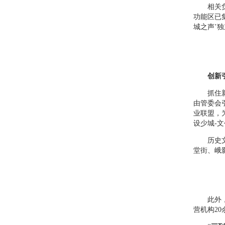
相关负责
功能区已集
城之声’
创新
抓住新机
由管委会
业联盟，
设少城-
历史文化
堂街、峨
此外，管
营机构2