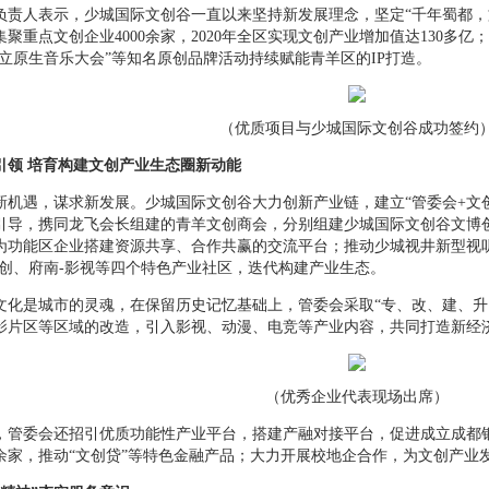
人表示，少城国际文创谷一直以来坚持新发展理念，坚定“千年蜀都，
聚重点文创企业4000余家，2020年全区实现文创产业增加值达130多亿；“
独立原生音乐大会”等知名原创品牌活动持续赋能青羊区的IP打造。
（优质项目与少城国际文创谷成功签约
引领 培育构建文创产业生态圈新动能
遇，谋求新发展。少城国际文创谷大力创新产业链，建立“管委会+文创
引导，携同龙飞会长组建的青羊文创商会，分别组建少城国际文创谷文博
为功能区企业搭建资源共享、合作共赢的交流平台；推动少城视井新型视
文创、府南-影视等四个特色产业社区，迭代构建产业生态。
是城市的灵魂，在保留历史记忆基础上，管委会采取“专、改、建、升
影片区等区域的改造，引入影视、动漫、电竞等产业内容，共同打造新经
（优秀企业代表现场出席）
委会还招引优质功能性产业平台，搭建产融对接平台，促进成立成都银
0余家，推动“文创贷”等特色金融产品；大力开展校地企合作，为文创产业