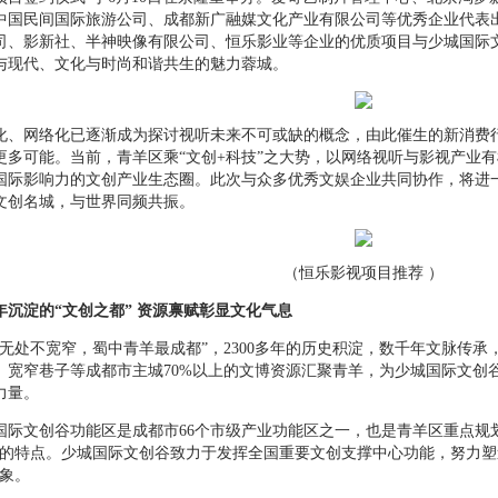
中国民间国际旅游公司、成都新广融媒文化产业有限公司等优秀企业代表
司、影新社、半神映像有限公司、恒乐影业等企业的优质项目与少城国际
与现代、文化与时尚和谐共生的魅力蓉城。
网络化已逐渐成为探讨视听未来不可或缺的概念，由此催生的新消费行
更多可能。当前，青羊区乘“文创+科技”之大势，以网络视听与影视产业
国际影响力的文创产业生态圈。此次与众多优秀文娱企业共同协作，将进
文创名城，与世界同频共振。
（恒乐影视项目推荐 ）
年沉淀
的“文创之都” 资源禀赋彰显文化气息
处不宽窄，蜀中青羊最成都”，2300多年的历史积淀，数千年文脉传承
、宽窄巷子等成都市主城70%以上的文博资源汇聚青羊，为少城国际文创
力量。
文创谷功能区是成都市66个市级产业功能区之一，也是青羊区重点规划
”的特点。少城国际文创谷致力于发挥全国重要文创支撑中心功能，努力塑
形象。