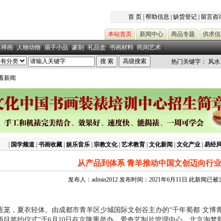
首 页
|
帮助信息
|
缺货登记
|
留言咨
本站首页
新闻中心
商品专题
供求信
水禅画
|
人物动物
|
扇子小品
|
篆刻
|
礼品盒
|
书画材料
|
民间艺术
|
热门关键字：
风水
查看新闻
|
国学频道
|
书画收藏
|
娱乐音乐
|
宗教文化
|
艺术教育
|
文化新闻
|
文化产业
|
易经
从产品到体系 青羊推动中国文创迈向行
发布人：admin2012 发布时间：2021年6月11日 此新闻已
，夏衣轻体。由成都市青羊区少城国际文创谷主办的“千年蜀都·文博
项目签约仪式”于6月10日在京隆重举办。爱奇艺制片管理中心、北京淘