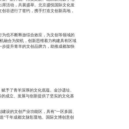
出席活动，共襄盛举。北京盛悦国际文化发
文创谷进行了签约，携手打造文创新高地，
为也不断释放综合效应，为文创等领域的
有机融合为契机，创新思维着力构建具有区域
一步提升青羊的文创品牌力，助推成都加快
，赋予了青羊深厚的文化底蕴。金沙遗址、
谷的成立、发展与创新提供了坚实的文化基
建设的文创产业功能区，具有“一区多园、
造“千年成都文脉彰显地、国际文博创意创