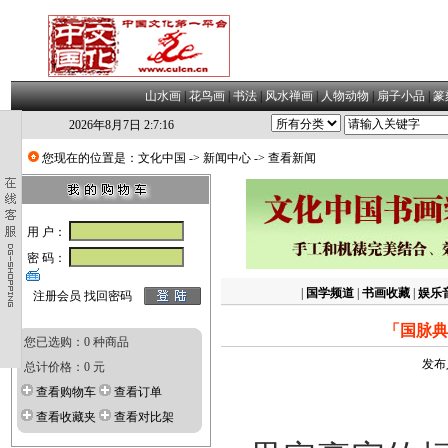
山水画
|
花鸟画
|
书法
|
风水禅画
|
人物动物
|
扇子小品
|
篆
2026年8月7日 2:7:17
您现在的位置是：
文化中国
->
新闻中心
-> 查看新闻
用 户：
密 码：
|
国学频道
|
书画收藏
|
娱乐
注册会员
找回密码
「国脉典
您已选购：0 种商品
发布
总计价格：0 元
查看购物车
查看订单
查看收藏夹
查看对比架