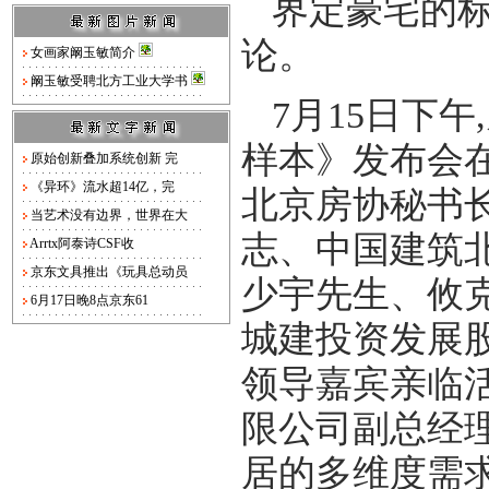
界定豪宅的标
论。
女画家阚玉敏简介
阚玉敏受聘北方工业大学书
7月15日下
样本》发布会在
原始创新叠加系统创新 完
《异环》流水超14亿，完
北京房协秘书
当艺术没有边界，世界在大
志、中国建筑
Arrtx阿泰诗CSF收
京东文具推出《玩具总动员
少宇先生、攸
6月17日晚8点京东61
城建投资发展
领导嘉宾亲临
限公司副总经
居的多维度需