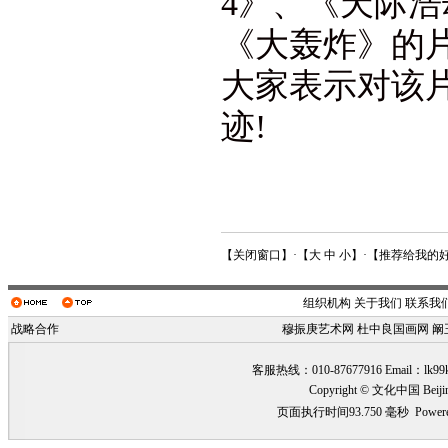
4》、《天际浩
《大轰炸》的
大家表示对该
迹!
【
关闭窗口
】·【
大
中
小
】·【
推荐给我的
组织机构
关于我们
联系我
战略合作
穆振庚艺术网
杜中良国画网
阚
客服热线：010-87677916 Email：
lk99
Copyright © 文化中国 Beiji
页面执行时间93.750 毫秒
Power