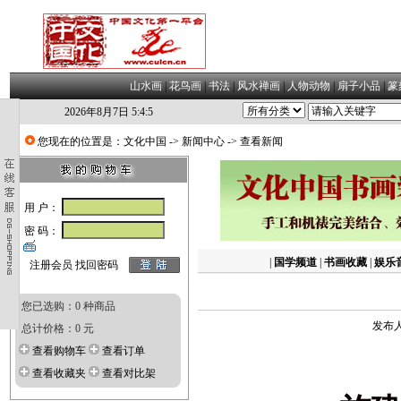
山水画
|
花鸟画
|
书法
|
风水禅画
|
人物动物
|
扇子小品
|
篆
2026年8月7日 5:4:6
您现在的位置是：
文化中国
->
新闻中心
-> 查看新闻
用 户：
密 码：
|
国学频道
|
书画收藏
|
娱乐
注册会员
找回密码
您已选购：0 种商品
发布人
总计价格：0 元
查看购物车
查看订单
查看收藏夹
查看对比架