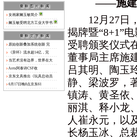
——施建
女画家阚玉敏简介
12月27日，
阚玉敏受聘北方工业大学书
揭牌暨“8+1”
受聘颁奖仪式
原始创新叠加系统创新 完
《异环》流水超14亿，完
董事局主席施
当艺术没有边界，世界在大
吕其明、陶玉
Arrtx阿泰诗CSF收
京东文具推出《玩具总动员
静、梁波罗，著
6月17日晚8点京东61
镇涛、黄圣依
丽淇、释小龙
人崔永元，以及
长杨玉冰、总