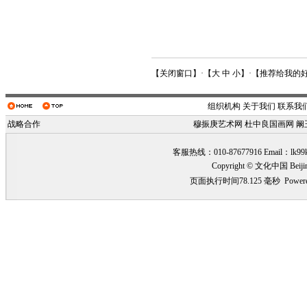
【
关闭窗口
】·【
大
中
小
】·【
推荐给我的
组织机构
关于我们
联系我
战略合作
穆振庚艺术网
杜中良国画网
阚
客服热线：010-87677916 Email：
lk99
Copyright © 文化中国 Beiji
页面执行时间78.125 毫秒
Power