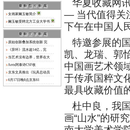
华夏收藏网讯
— 当代值得关
女画家阚玉敏简介
阚玉敏受聘北方工业大学书
下午在中国人
特邀参展的
原始创新叠加系统创新 完
《异环》流水超14亿，完
凯、龙瑞、郭
当艺术没有边界，世界在大
中国画艺术领
Arrtx阿泰诗CSF收
京东文具推出《玩具总动员
于传承国粹文
6月17日晚8点京东61
最具收藏价值
杜中良，我
画“山水”的研
南大学美术学