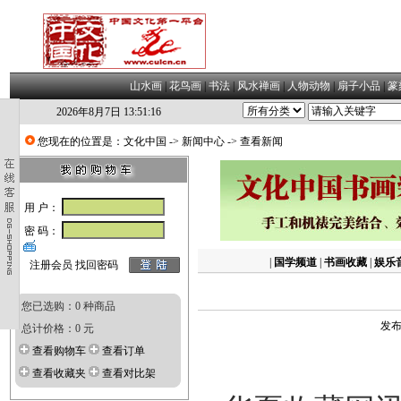
山水画
|
花鸟画
|
书法
|
风水禅画
|
人物动物
|
扇子小品
|
篆
2026年8月7日 13:51:16
您现在的位置是：
文化中国
->
新闻中心
-> 查看新闻
用 户：
密 码：
|
国学频道
|
书画收藏
|
娱乐
注册会员
找回密码
您已选购：0 种商品
发布
总计价格：0 元
查看购物车
查看订单
查看收藏夹
查看对比架